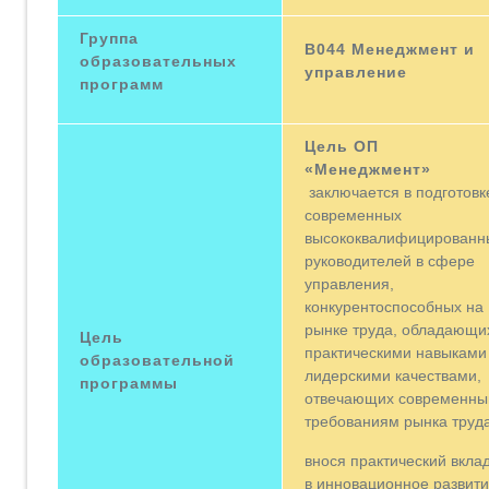
Группа
В044 Менеджмент и
образовательных
управление
программ
Цель ОП
«Менеджмент»
заключается в подготовк
современных
высококвалифицированн
руководителей в сфере
управления,
конкурентоспособных на
рынке труда, обладающи
Цель
практическими навыками
образовательной
лидерскими качествами,
программы
отвечающих современн
требованиям рынка труда
внося практический вкла
в инновационное развит