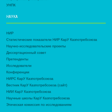
УНПК
НАУКА
НИР
Статистические показатели НИР КарУ Казпотребсоюза
Научно-исследовательские проекты
Диссертационный совет
Претенденты
Исследователи
Конференции
НИРС КарУ Казпотребсоюза
Вестник КарУ Казпотребсоюза (сайт)
НИИ КарУ Казпотребсоюза
Научные школы КарУ Казпотребсоюза
Этическая комиссия по исследованиям