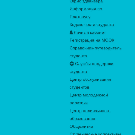
Офис эдвайзера
Информация по
Платонусу
Кодекс чести студента
Личный кабинет
Регистрация на МООК
Справочник-путеводитель
студента
Службы поддержки
студента
Центр обслуживания
студентов
Центр молодежной
политики
Центр полиязычного
образования
Общежитие
Студенческие коллективы