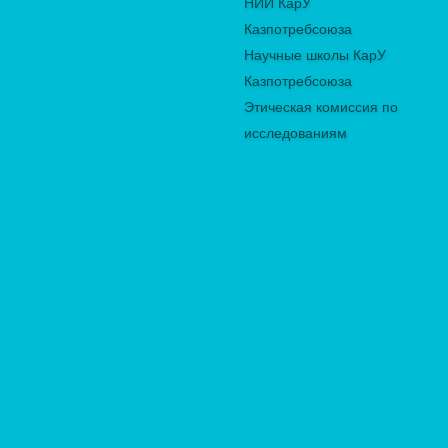
НИИ КарУ
Казпотребсоюза
Научные школы КарУ
Казпотребсоюза
Этическая комиссия по
исследованиям