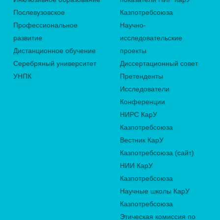
Послевузовское
Казпотребсоюза
Профессиональное
Научно-
развитие
исследовательские
Дистанционное обучение
проекты
Серебряный университет
Диссертационный совет
УНПК
Претенденты
Исследователи
Конференции
НИРС КарУ
Казпотребсоюза
Вестник КарУ
Казпотребсоюза (сайт)
НИИ КарУ
Казпотребсоюза
Научные школы КарУ
Казпотребсоюза
Этическая комиссия по