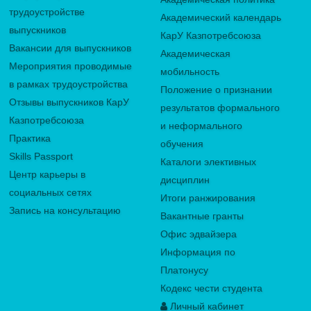
трудоустройстве
Академический календарь
выпускников
КарУ Казпотребсоюза
Вакансии для выпускников
Академическая
Мероприятия проводимые
мобильность
в рамках трудоустройства
Положение о признании
Отзывы выпускников КарУ
результатов формального
Казпотребсоюза
и неформального
Практика
обучения
Skills Passport
Каталоги элективных
Центр карьеры в
дисциплин
социальных сетях
Итоги ранжирования
Запись на консультацию
Вакантные гранты
Офис эдвайзера
Информация по
Платонусу
Кодекс чести студента
Личный кабинет