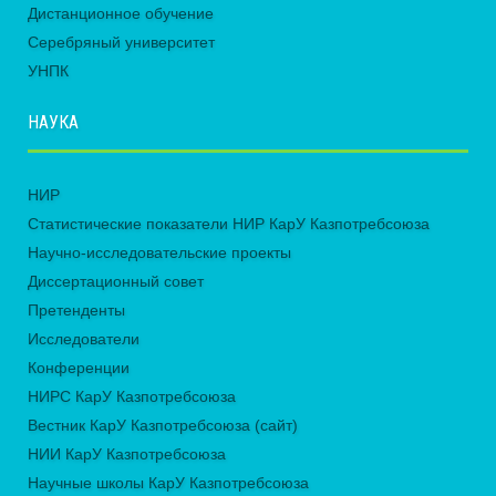
Дистанционное обучение
Серебряный университет
УНПК
НАУКА
НИР
Статистические показатели НИР КарУ Казпотребсоюза
Научно-исследовательские проекты
Диссертационный совет
Претенденты
Исследователи
Конференции
НИРС КарУ Казпотребсоюза
Вестник КарУ Казпотребсоюза (сайт)
НИИ КарУ Казпотребсоюза
Научные школы КарУ Казпотребсоюза