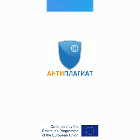
осуществляется в соответствии с Положением о НИРМ,
НИРД , ознакомиться с которыми можно по ссылкам.
Ссылка 1
Ссылка 2
Итоговая аттестация обучающихся по программам
послевузовского образования проводится в форме
сдачи комплексного экзамена и защиты магистерской/
докторской диссертации. Комплексный экзамен
проводится в устной форме в объеме утвержденной
программы. Ознакомиться с которыми можно по
ссылкам.
Ссылка 1
Ссылка 2