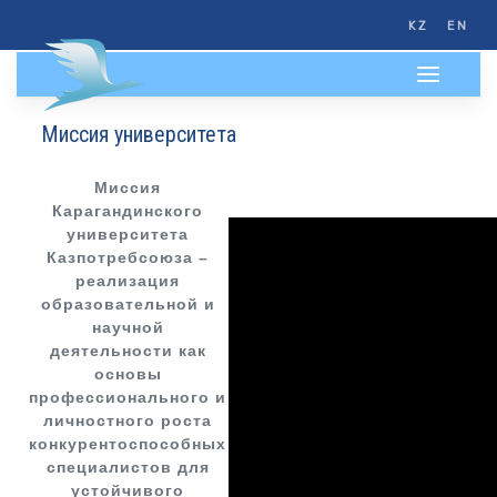
KZ
EN
Миссия университета
Миссия
Карагандинского
университета
Казпотребсоюза –
реализация
образовательной и
научной
деятельности как
основы
профессионального и
личностного роста
конкурентоспособных
специалистов для
устойчивого