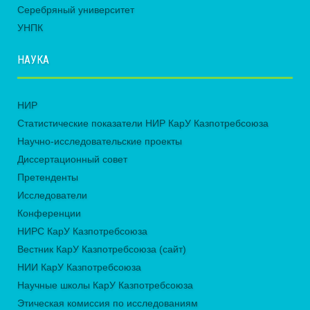
Серебряный университет
УНПК
НАУКА
НИР
Статистические показатели НИР КарУ Казпотребсоюза
Научно-исследовательские проекты
Диссертационный совет
Претенденты
Исследователи
Конференции
НИРС КарУ Казпотребсоюза
Вестник КарУ Казпотребсоюза (сайт)
НИИ КарУ Казпотребсоюза
Научные школы КарУ Казпотребсоюза
Этическая комиссия по исследованиям