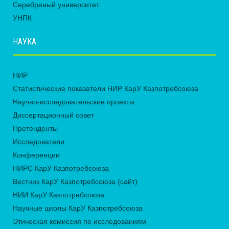
Серебряный университет
УНПК
НАУКА
НИР
Статистические показатели НИР КарУ Казпотребсоюза
Научно-исследовательские проекты
Диссертационный совет
Претенденты
Исследователи
Конференции
НИРС КарУ Казпотребсоюза
Вестник КарУ Казпотребсоюза (сайт)
НИИ КарУ Казпотребсоюза
Научные школы КарУ Казпотребсоюза
Этическая комиссия по исследованиям