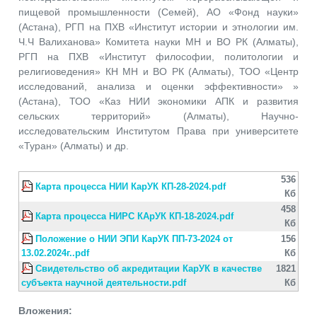
пищевой промышленности (Семей), АО «Фонд науки»
(Астана), РГП на ПХВ «Институт истории и этнологии им.
Ч.Ч Валиханова» Комитета науки МН и ВО РК (Алматы),
РГП на ПХВ «Институт философии, политологии и
религиоведения» КН МН и ВО РК (Алматы), ТОО «Центр
исследований, анализа и оценки эффективности» »
(Астана), ТОО «Каз НИИ экономики АПК и развития
сельских территорий» (Алматы), Научно-
исследовательским Институтом Права при университете
«Туран» (Алматы) и др.
536
Карта процесса НИИ КарУК КП-28-2024.pdf
Кб
458
Карта процесса НИРС КАрУК КП-18-2024.pdf
Кб
Положение о НИИ ЭПИ КарУК ПП-73-2024 от
156
13.02.2024г..pdf
Кб
Свидетельство об акредитации КарУК в качестве
1821
субъекта научной деятельности.pdf
Кб
Вложения: