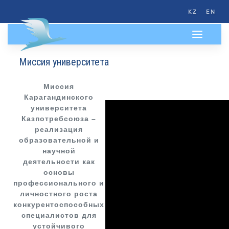
KZ
EN
Миссия университета
Миссия
Карагандинского
университета
Казпотребсоюза –
реализация
образовательной и
научной
деятельности как
основы
профессионального и
личностного роста
конкурентоспособных
специалистов для
устойчивого