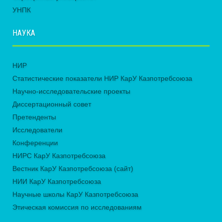
УНПК
НАУКА
НИР
Статистические показатели НИР КарУ Казпотребсоюза
Научно-исследовательские проекты
Диссертационный совет
Претенденты
Исследователи
Конференции
НИРС КарУ Казпотребсоюза
Вестник КарУ Казпотребсоюза (сайт)
НИИ КарУ Казпотребсоюза
Научные школы КарУ Казпотребсоюза
Этическая комиссия по исследованиям