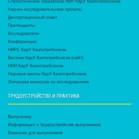
Статистические показатели НИР КарУ Казпотребсоюза
Научно-исследовательские проекты
Диссертационный совет
Претенденты
Исследователи
Конференции
НИРС КарУ Казпотребсоюза
Вестник КарУ Казпотребсоюза (сайт)
НИИ КарУ Казпотребсоюза
Научные школы КарУ Казпотребсоюза
Этическая комиссия по исследованиям
ТРУДОУСТРОЙСТВО И ПРАКТИКА
Выпускнику
Информация о трудоустройстве выпускников
Вакансии для выпускников