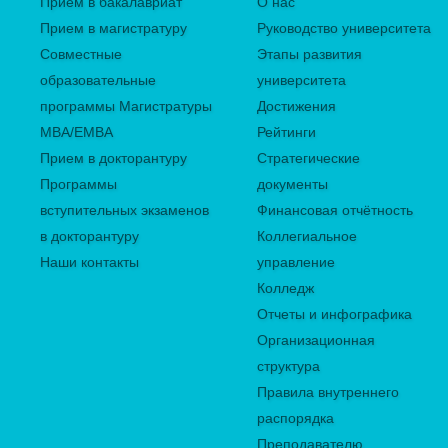
Прием в бакалавриат
О нас
Прием в магистратуру
Руководство университета
Совместные
Этапы развития
образовательные
университета
программы Магистратуры
Достижения
MBA/EMBA
Рейтинги
Прием в докторантуру
Стратегические
Программы
документы
вступительных экзаменов
Финансовая отчётность
в докторантуру
Коллегиальное
Наши контакты
управление
Колледж
Отчеты и инфографика
Организационная
структура
Правила внутреннего
распорядка
Преподавателю