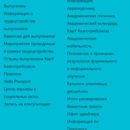
Информация
Выпускнику
первокурснику
Информация о
Академическая политика
трудоустройстве
Академический календарь
выпускников
КарУ Казпотребсоюза
Вакансии для выпускников
Академическая
Мероприятия проводимые
мобильность
в рамках трудоустройства
Положение о признании
Отзывы выпускников КарУ
результатов формального
Казпотребсоюза
и неформального
Практика
обучения
Skills Passport
Каталоги элективных
Центр карьеры в
дисциплин
социальных сетях
Итоги ранжирования
Запись на консультацию
Вакантные гранты
Офис эдвайзера
Информация по
Платонусу