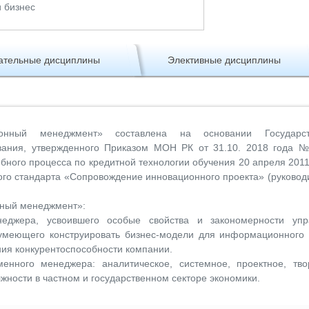
и бизнес
ательные дисциплины
Элективные дисциплины
онный менеджмент» составлена на основании Государст
ования, утвержденного Приказом МОН РК от 31.10. 2018 года 
бного процесса по кредитной технологии обучения 20 апреля 201
го стандарта «Сопровождение инновационного проекта» (руковод
нный менеджмент»:
джера, усвоившего особые свойства и закономерности упр
умеющего конструировать бизнес-модели для информационного 
ия конкурентоспособности компании.
нного менеджера: аналитическое, системное, проектное, твор
лжности в частном и государственном секторе экономики.