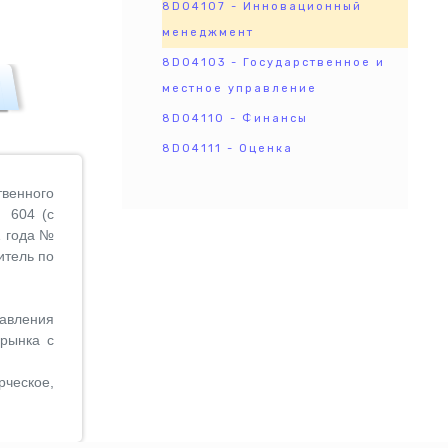
8D04107 - Инновационный
менеджмент
8D04103 - Государственное и
местное управление
8D04110 - Финансы
8D04111 - Оценка
венного
№ 604 (с
1 года №
итель по
авления
рынка с
ческое,