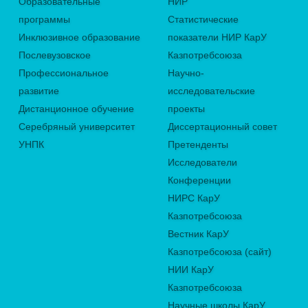
Образовательные
НИР
программы
Статистические
Инклюзивное образование
показатели НИР КарУ
Послевузовское
Казпотребсоюза
Профессиональное
Научно-
развитие
исследовательские
Дистанционное обучение
проекты
Серебряный университет
Диссертационный совет
УНПК
Претенденты
Исследователи
Конференции
НИРС КарУ
Казпотребсоюза
Вестник КарУ
Казпотребсоюза (сайт)
НИИ КарУ
Казпотребсоюза
Научные школы КарУ