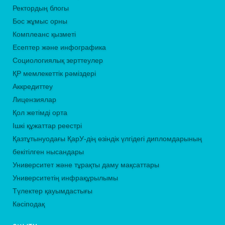
Ректордың блогы
Бос жұмыс орны
Комплеанс қызметі
Есептер және инфографика
Социологиялық зерттеулер
ҚР мемлекеттік рәміздері
Аккредиттеу
Лицензиялар
Қол жетімді орта
Ішкі құжаттар реестрі
Қазтұтынуодағы ҚарУ-дің өзіндік үлгідегі дипломдарының
бекітілген нысандары
Университет және тұрақты даму мақсаттары
Университетің инфрақұрылымы
Түлектер қауымдастығы
Кәсіподақ