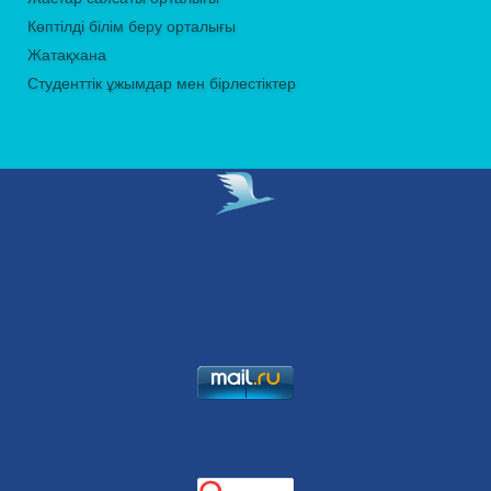
Көптілді білім беру орталығы
Жатақхана
Студенттік ұжымдар мен бірлестіктер