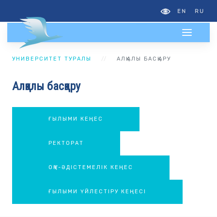
EN
RU
УНИВЕРСИТЕТ ТУРАЛЫ
АЛҚАЛЫ БАСҚАРУ
Алқалы басқару
ҒЫЛЫМИ КЕҢЕС
РЕКТОРАТ
ОҚУ-ӘДІСТЕМЕЛІК КЕҢЕС
ҒЫЛЫМИ ҮЙЛЕСТІРУ КЕҢЕСІ