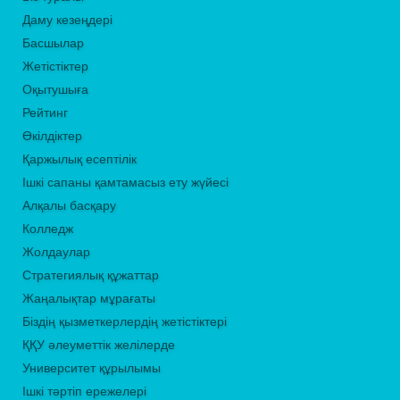
Даму кезеңдері
Басшылар
Жетістіктер
Оқытушыға
Рейтинг
Өкілдіктер
Қаржылық есептілік
Ішкі сапаны қамтамасыз ету жүйесі
Алқалы басқару
Колледж
Жолдаулар
Стратегиялық құжаттар
Жаңалықтар мұрағаты
Біздің қызметкерлердің жетістіктері
ҚҚУ әлеуметтік желілерде
Университет құрылымы
Ішкі тәртіп ережелері