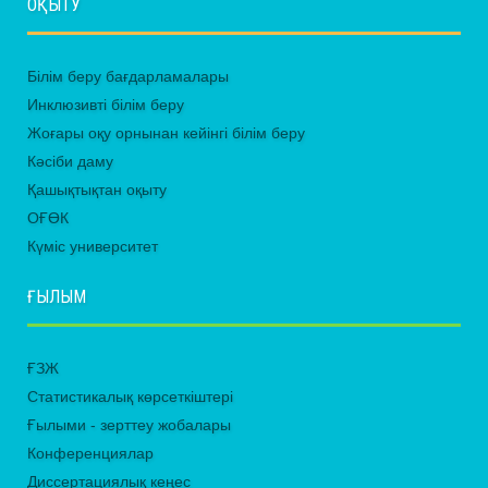
ОҚЫТУ
Білім беру бағдарламалары
Инклюзивті білім беру
Жоғары оқу орнынан кейінгі білім беру
Кәсіби даму
Қашықтықтан оқыту
ОҒӨК
Күміс университет
ҒЫЛЫМ
ҒЗЖ
Статистикалық көрсеткіштері
Ғылыми - зерттеу жобалары
Конференциялар
Диссертациялық кеңес