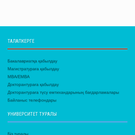
ТАЛАПКЕРГЕ
Бакалавриатқа қабылдау
Магистратураға қабылдау
MBA/EMBA
Докторантураға қабылдау
Докторантураға түсу емтихандарының бағдарламалары
Байланыс телефондары
УНИВЕРСИТЕТ ТУРАЛЫ
Біз туралы