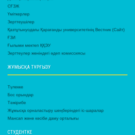
СҒЗЖ
Үміткерлер
Зерттеушілер
Қазтұтынуодағы Қарағанды университетінің Вестник (Сайт)
ҒЗИ
Ғылыми мектеп ҚҚЭУ
Зерттеулер жөніндегі әдеп комиссиясы
ЖҰМЫСҚА ТҰРҒЫЗУ
Түлекке
Бос орындар
Тәжірибе
Жұмысқа орналастыру шеңберіндегі іс-шаралар
Мансап және кәсіби даму орталығы
СТУДЕНТКЕ