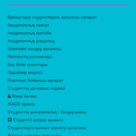
Бірінші курс студенттеріне арналған ақпарат
Академиялық саясат
Академиялық күнтізбе
Академиялық ұтқырлық
Элективті пәндер каталогы
Рейтингтің нәтижелері
Бос білім гранттары
Эдвайзер кеңсесі
Платонус бойынша ақпарат
Студенттің ар-намыс кодексі
Жеке бөлме
ЖАОК тіркелу
Студенттің анықтамалық - бағдаршамы
Студентті қолдау қызметі
Студенттерге қызмет көрсету орталығы
Жастар саясаты орталығы