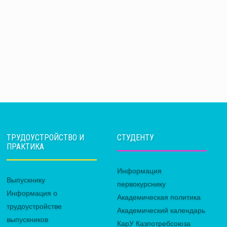
ТРУДОУСТРОЙСТВО И
СТУДЕНТУ
ПРАКТИКА
Информация
Выпускнику
первокурснику
Информация о
Академическая политика
трудоустройстве
Академический календарь
выпускников
КарУ Казпотребсоюза