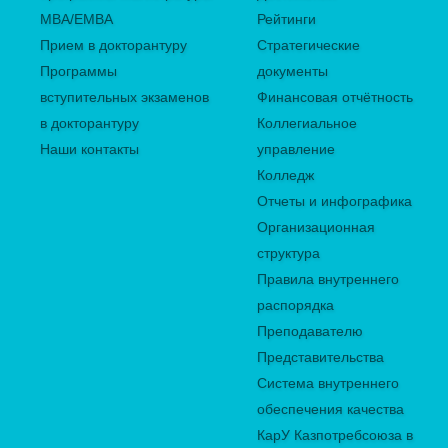
MBA/EMBA
Рейтинги
Прием в докторантуру
Стратегические
Программы
документы
вступительных экзаменов
Финансовая отчётность
в докторантуру
Коллегиальное
Наши контакты
управление
Колледж
Отчеты и инфографика
Организационная
структура
Правила внутреннего
распорядка
Преподавателю
Представительства
Система внутреннего
обеспечения качества
КарУ Казпотребсоюза в