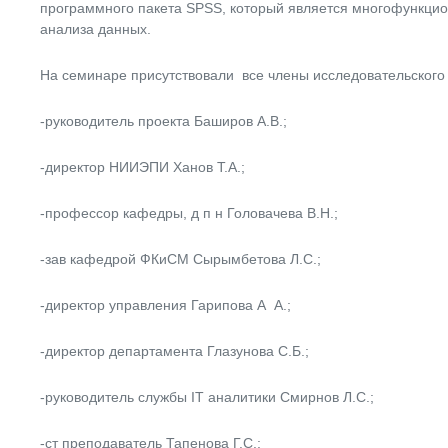
программного пакета SPSS, который является многофункцио
анализа данных.
На семинаре присутствовали все члены исследовательского 
-руководитель проекта Баширов А.В.;
-директор НИИЭПИ Ханов Т.А.;
-профессор кафедры, д п н Головачева В.Н.;
-зав кафедрой ФКиСМ Сырымбетова Л.С.;
-директор управления Гарипова А А.;
-директор департамента Глазунова С.Б.;
-руководитель службы IT аналитики Смирнов Л.С.;
-ст преподаватель Тапенова Г.С.;