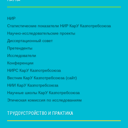
НИР
Статистические показатели НИР КарУ Казпотребсоюза
Научно-исследовательские проекты
Диссертационный совет
Претенденты
Исследователи
Конференции
НИРС КарУ Казпотребсоюза
Вестник КарУ Казпотребсоюза (сайт)
НИИ КарУ Казпотребсоюза
Научные школы КарУ Казпотребсоюза
Этическая комиссия по исследованиям
ТРУДОУСТРОЙСТВО И ПРАКТИКА