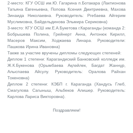
2-место: КГУ ОСШ им.Ю. Гагарина п.Ботакара (Лактионова
Татьяна Евгеньевна, Попова Ксения Дмитриевна, Махова
Зинаида Николаевна. Руководитель: Ргебаева Айгерим
Муслимовна, Байдельдинова Эльмира Сериковна)
3-место: КГУ ОСШ им.Е.А.Букетова г.Караганды (команда 2:
Бобрышева Полина, Грейнерт Анна, Антонюк Кирилл,
Масеров Максим, Ходжаева Линара. Руководители:
Пашкова Ирина Ивановна)
Также за участие вручены дипломы следующих степеней:
Диплом 1 степени: Карагандиский Банковский колледж им.
Ж.К.Букенова (Орымбаева Ақләйлек, Бағдат Жаннұр,
Алыспаева Айсулу. Руководитель: Оралова Райхан
Токеновна)
Диплом 2 степени: КЭБП г. Караганда (Хандусь Глеб,
Смагулова Сагыныш, Альбеков Алишер. Руководитель:
Карлова Лариса Викторовна).
Поздравляем!