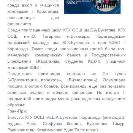
среди школ и учащихся
колледжей г. Караганды,
посвященную дню
финансиста.
Среди приглашенных школ КГУ ОСШ им.Е.А.Букетова, КГУ
ОСШ им.Ю. Гагарина п.Ботакара, Карагандиский
Банковский колледж им. Ж.К.Букенова и наш КЭБП г.
Караганда. Также среди приглашенных гостей были топ-
менеджеры коммерческих банков и Государственных
учреждений г.Караганды, студенты КарУК, учащиеся
колледжей КЭБП.
Предметная олимпиада состояла из 2-х туров
(«Презентация проектов», «Бизнес-план»). Олимпиада
прошла в острой борьбе. Все команды еще раз показали
отличные знания в области финансов. По итогам ІІ
предметной олимпиады места распределены следующим
образом:
Гран-При:
1-место: КГУ ОСШ им.Е.А.Букетова г.Караганды (команда 1:
Будина Анна, Стефурак Ксения, Кузьменко Тимур.
Руководитель: Кожамкулова Адия Талгатовна)