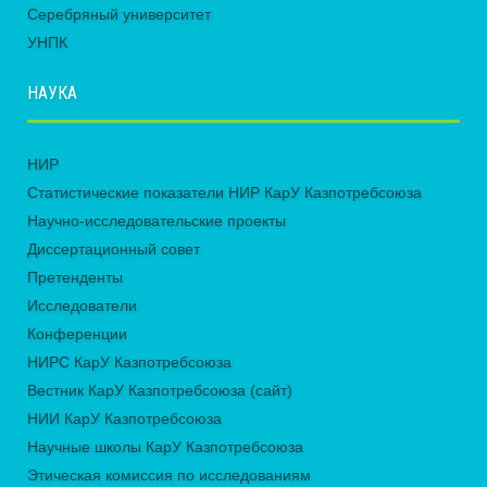
Серебряный университет
УНПК
НАУКА
НИР
Статистические показатели НИР КарУ Казпотребсоюза
Научно-исследовательские проекты
Диссертационный совет
Претенденты
Исследователи
Конференции
НИРС КарУ Казпотребсоюза
Вестник КарУ Казпотребсоюза (сайт)
НИИ КарУ Казпотребсоюза
Научные школы КарУ Казпотребсоюза
Этическая комиссия по исследованиям