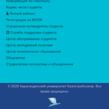
Информация по Платонусу
Кодекс чести студента
Личный кабинет
Регистрация на МООК
Справочник-путеводитель студента
Службы поддержки студента
Центр обслуживания студентов
Центр молодежной политики
Центр полиязычного образования
Общежитие
Студенческие коллективы и объединения
© 2026 Карагандинский университет Казпотребсоюза. Все
права защищены.