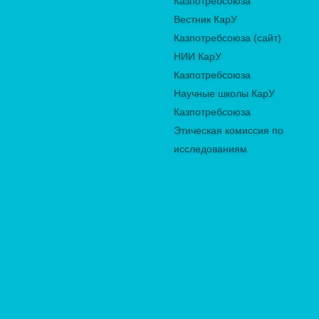
Казпотребсоюза
Вестник КарУ
Казпотребсоюза (сайт)
НИИ КарУ
Казпотребсоюза
Научные школы КарУ
Казпотребсоюза
Этическая комиссия по
исследованиям