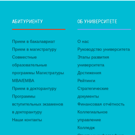
АБИТУРИЕНТУ
ОБ УНИВЕРСИТЕТЕ
Прием в бакалавриат
О нас
Прием в магистратуру
Руководство университета
Совместные
Этапы развития
образовательные
университета
программы Магистратуры
Достижения
MBA/EMBA
Рейтинги
Прием в докторантуру
Стратегические
Программы
документы
вступительных экзаменов
Финансовая отчётность
в докторантуру
Коллегиальное
Наши контакты
управление
Колледж