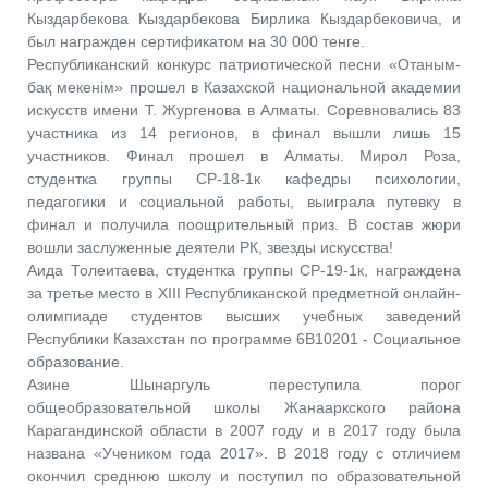
Кыздарбекова Кыздарбекова Бирлика Кыздарбековича, и
был награжден сертификатом на 30 000 тенге.
Республиканский конкурс патриотической песни «Отаным-
бақ мекенім» прошел в Казахской национальной академии
искусств имени Т. Жургенова в Алматы. Соревновались 83
участника из 14 регионов, в финал вышли лишь 15
участников. Финал прошел в Алматы. Мирол Роза,
студентка группы СР-18-1к кафедры психологии,
педагогики и социальной работы, выиграла путевку в
финал и получила поощрительный приз. В состав жюри
вошли заслуженные деятели РК, звезды искусства!
Аида Толеитаева, студентка группы СР-19-1к, награждена
за третье место в XIII Республиканской предметной онлайн-
олимпиаде студентов высших учебных заведений
Республики Казахстан по программе 6В10201 - Социальное
образование.
Азине Шынаргуль переступила порог
общеобразовательной школы Жанааркского района
Карагандинской области в 2007 году и в 2017 году была
названа «Учеником года 2017». В 2018 году с отличием
окончил среднюю школу и поступил по образовательной