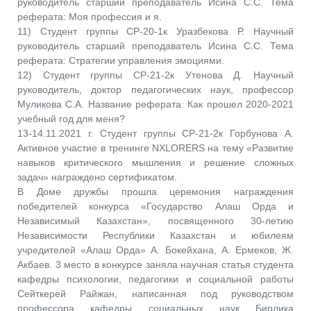
руководитель старший преподаватель Исина С.С. Тема
реферата: Моя профессия и я.
11) Студент группы СР-20-1к Уразбекова Р. Научный
руководитель старший преподаватель Исина С.С. Тема
реферата: Стратегии управления эмоциями.
12) Студент группы СР-21-2к Утенова Д. Научный
руководитель, доктор педагогических наук, профессор
Муликова С.А. Название реферата: Как прошел 2020-2021
учебный год для меня?
13-14.11.2021 г. Студент группы СР-21-2к Горбунова А.
Активное участие в тренинге NXLORERS на тему «Развитие
навыков критического мышления и решение сложных
задач» награждено сертификатом.
В Доме дружбы прошла церемония награждения
победителей конкурса «Государство Алаш Орда и
Независимый Казахстан», посвященного 30-летию
Независимости Республики Казахстан и юбилеям
учредителей «Алаш Орда» А. Бокейхана, А. Ермеков, Ж.
Акбаев. 3 место в конкурсе заняла научная статья студента
кафедры психологии, педагогики и социальной работы
Сейткерей Райжан, написанная под руководством
профессора кафедры социальных наук Бирлика