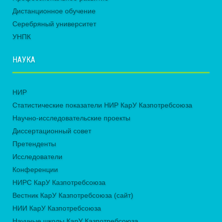
Дистанционное обучение
Серебряный университет
УНПК
НАУКА
НИР
Статистические показатели НИР КарУ Казпотребсоюза
Научно-исследовательские проекты
Диссертационный совет
Претенденты
Исследователи
Конференции
НИРС КарУ Казпотребсоюза
Вестник КарУ Казпотребсоюза (сайт)
НИИ КарУ Казпотребсоюза
Научные школы КарУ Казпотребсоюза