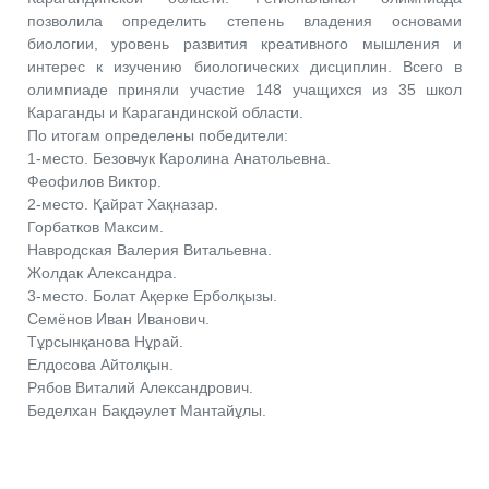
позволила определить степень владения основами
биологии, уровень развития креативного мышления и
интерес к изучению биологических дисциплин. Всего в
олимпиаде приняли участие 148 учащихся из 35 школ
Караганды и Карагандинской области.
По итогам определены победители:
1-место. Безовчук Каролина Анатольевна.
Феофилов Виктор.
2-место. Қайрат Хақназар.
Горбатков Максим.
Навродская Валерия Витальевна.
Жолдак Александра.
3-место. Болат Ақерке Ерболқызы.
Семёнов Иван Иванович.
Тұрсынқанова Нұрай.
Елдосова Айтолқын.
Рябов Виталий Александрович.
Беделхан Бақдәулет Мантайұлы.