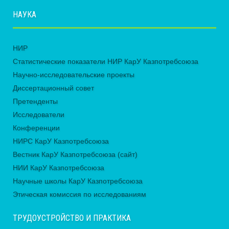
НАУКА
НИР
Статистические показатели НИР КарУ Казпотребсоюза
Научно-исследовательские проекты
Диссертационный совет
Претенденты
Исследователи
Конференции
НИРС КарУ Казпотребсоюза
Вестник КарУ Казпотребсоюза (сайт)
НИИ КарУ Казпотребсоюза
Научные школы КарУ Казпотребсоюза
Этическая комиссия по исследованиям
ТРУДОУСТРОЙСТВО И ПРАКТИКА