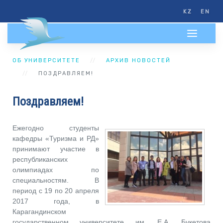
KZ
EN
ОБ УНИВЕРСИТЕТЕ
АРХИВ НОВОСТЕЙ
ПОЗДРАВЛЯЕМ!
Поздравляем!
Ежегодно студенты
кафедры «Туризма и РД»
принимают участие в
республиканских
олимпиадах по
специальностям. В
период с 19 по 20 апреля
2017 года, в
Карагандинском
государственном университете им. Е.А. Букетова