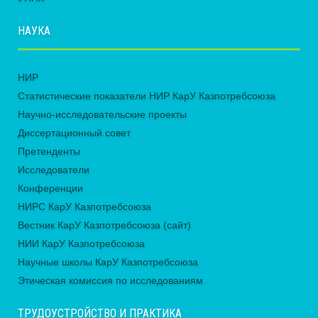
НАУКА
НИР
Статистические показатели НИР КарУ Казпотребсоюза
Научно-исследовательские проекты
Диссертационный совет
Претенденты
Исследователи
Конференции
НИРС КарУ Казпотребсоюза
Вестник КарУ Казпотребсоюза (сайт)
НИИ КарУ Казпотребсоюза
Научные школы КарУ Казпотребсоюза
Этическая комиссия по исследованиям
ТРУДОУСТРОЙСТВО И ПРАКТИКА