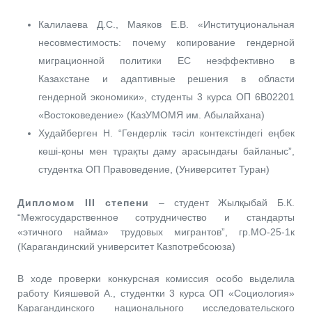
Калилаева Д.С., Маяков Е.В. «Институциональная
несовместимость: почему копирование гендерной
миграционной политики ЕС неэффективно в
Казахстане и адаптивные решения в области
гендерной экономики», студенты 3 курса ОП 6B02201
«Востоковедение» (КазУМОМЯ им. Абылайхана)
Худайберген Н. “Гендерлік тәсіл контекстіндегі еңбек
көші-қоны мен тұрақты даму арасындағы байланыс”,
студентка ОП Правоведение, (Университет Туран)
Дипломом III степени
– студент Жылқыбай Б.К.
“Межгосударственное сотрудничество и стандарты
«этичного найма» трудовых мигрантов”, гр.МО-25-1к
(Карагандинский университет Казпотребсоюза)
В ходе проверки конкурсная комиссия особо выделила
работу Кияшевой А., студентки 3 курса ОП «Социология»
Карагандинского национального исследовательского