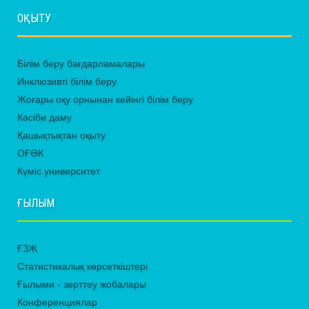
ОҚЫТУ
Білім беру бағдарламалары
Инклюзивті білім беру
Жоғары оқу орнынан кейінгі білім беру
Кәсіби даму
Қашықтықтан оқыту
ОҒӨК
Күміс университет
ҒЫЛЫМ
ҒЗЖ
Статистикалық көрсеткіштері
Ғылыми - зерттеу жобалары
Конференциялар