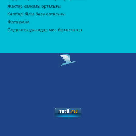
Жастар саясаты орталығы
Көптілді білім беру орталығы
Жатақхана
Студенттік ұжымдар мен бірлестіктер