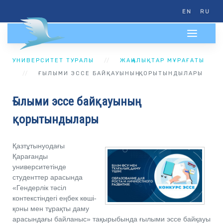
EN
RU
УНИВЕРСИТЕТ ТУРАЛЫ
ЖАҢАЛЫҚТАР МҰРАҒАТЫ
ҒЫЛЫМИ ЭССЕ БАЙҚАУЫНЫҢ ҚОРЫТЫНДЫЛАРЫ
Ғылыми эссе байқауының
қорытындылары
Қазтұтынуодағы
Қарағанды
университетінде
студенттер арасында
«Гендерлік тәсіл
контекстіндегі еңбек көші-
қоны мен тұрақты даму
арасындағы байланыс» тақырыбында ғылыми эссе байқауы