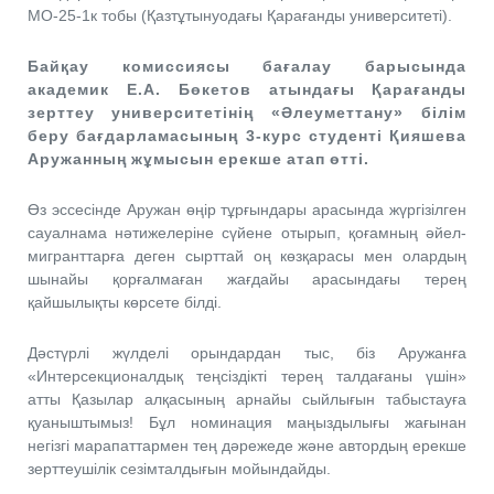
МО-25-1к тобы (Қазтұтынуодағы Қарағанды университеті).
Байқау
комиссиясы
бағалау
барысында
академик
Е
.
А
.
Бөкетов
атындағы
Қарағанды
зерттеу
университетінің
«
Әлеуметтану
»
білім
беру
бағдарламасының
3-
курс
студенті
Қияшева
Аружанның
жұмысын
ерекше
атап
өтті
.
Өз эссесінде Аружан өңір тұрғындары арасында жүргізілген
сауалнама нәтижелеріне сүйене отырып, қоғамның әйел-
мигранттарға деген сырттай оң көзқарасы мен олардың
шынайы қорғалмаған жағдайы арасындағы терең
қайшылықты көрсете білді.
Дәстүрлі жүлделі орындардан тыс, біз Аружанға
«Интерсекционалдық теңсіздікті терең талдағаны үшін»
атты Қазылар алқасының арнайы сыйлығын табыстауға
қуаныштымыз! Бұл номинация маңыздылығы жағынан
негізгі марапаттармен тең дәрежеде және автордың ерекше
зерттеушілік сезімталдығын мойындайды.