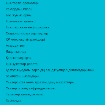
Ішкі тәртіп ережелері
Ректордың блогы
Бос жұмыс орны
Комплеанс қызметі
Есептер және инфографика
Социологиялық зерттеулер
ҚР мемлекеттік рәміздері
Аккредиттеу
Лицензиялар
Қол жетімді орта
Ішкі құжаттар реестрі
Қазтұтынуодағы ҚарУ-дің өзіндік үлгідегі дипломдарының
бекітілген нысандары
Университет және тұрақты даму мақсаттары
Университетің инфрақұрылымы
Түлектер қауымдастығы
Кәсіподақ