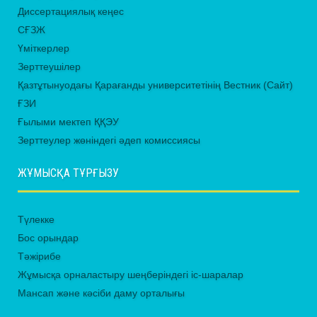
Диссертациялық кеңес
СҒЗЖ
Үміткерлер
Зерттеушілер
Қазтұтынуодағы Қарағанды университетінің Вестник (Сайт)
ҒЗИ
Ғылыми мектеп ҚҚЭУ
Зерттеулер жөніндегі әдеп комиссиясы
ЖҰМЫСҚА ТҰРҒЫЗУ
Түлекке
Бос орындар
Тәжірибе
Жұмысқа орналастыру шеңберіндегі іс-шаралар
Мансап және кәсіби даму орталығы