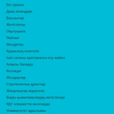
Біз туралы
Даму кезеңдері
Басшылар
Жетістіктер
Оқытушыға
Рейтинг
Өкілдіктер
Қаржылық есептілік
Ішкі сапаны қамтамасыз ету жүйесі
Алқалы басқару
Колледж
Жолдаулар
Стратегиялық құжаттар
Жаңалықтар мұрағаты
Біздің қызметкерлердің жетістіктері
ҚҚУ әлеуметтік желілерде
Университет құрылымы