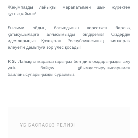
Жеңімпазды лайықты марапатымен шын жүректен
құттықтаймыз!
Ғылыми ойдың батылдығын көрсеткен барлық
қатысушыларға алғысымызды білдіреміз! Сіздердің
идеяларыңыз Қазақстан Республикасының зияткерлік
әлеуетін дамытуға зор үлес қосады!
P.S.
Лайықты марапаттарыңыз бен дипломдарыңызды алу
үшін байқау ұйымдастырушыларымен
байланысуларыңызды сұраймыз.
ҰБ БАСПАСӨЗ РЕЛИЗІ