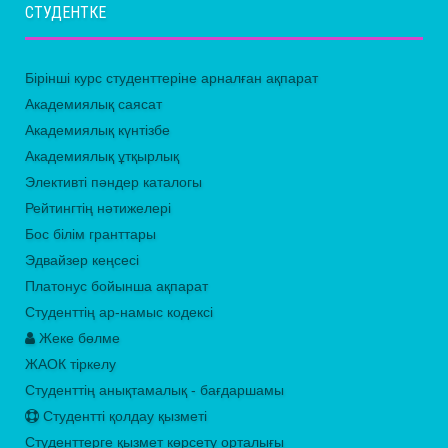
СТУДЕНТКЕ
Бірінші курс студенттеріне арналған ақпарат
Академиялық саясат
Академиялық күнтізбе
Академиялық ұтқырлық
Элективті пәндер каталогы
Рейтингтің нәтижелері
Бос білім гранттары
Эдвайзер кеңсесі
Платонус бойынша ақпарат
Студенттің ар-намыс кодексі
Жеке бөлме
ЖАОК тіркелу
Студенттің анықтамалық - бағдаршамы
Студентті қолдау қызметі
Студенттерге қызмет көрсету орталығы