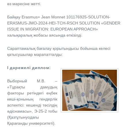
өз мәресіне жетті.
Байқау Erasmus+ Jean Monnet 101176925-SOLUTION-
ERASMUS-JMO-2024-HEI-TCH-RSCH SOLUTION «GENDER
ISSUE IN MIGRATION: EUROPEAN APPROACH»
халықаралық жобасы аясында өткізілді.
Сараптамалық бағалау қорытындысы бойынша келесі
қатысушылар марапатталды:
І
дәрежелі
диплом
:
Выборный М.В. –
«Тұрақты дамудың
факторы ретіндегі еңбек
көші-қонының гендерлік
аспектісі: кешенді тәсілдің
әдіснамасы», Э-25-2 тобы
(Қазтұтынуодағы
Қарағанды университеті).