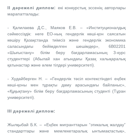
ІІ
дәрежелі
диплом
:
екі конкурстық эссенің авторлары
марапатталады:
- Қалилаева Д.С., Маяков Е.В. – «Институционалдық
сәйкессіздік: неге ЕО-ның гендерлік көші-қон саясатын
көшіру Қазақстанда тиімсіз және гендерлік экономика
саласындағы бейімделген шешімдер», 6B02201
«Шығыстану» білім беру бағдарламасының 3-курс
студенттері (Абылай хан атындағы Қазақ халықаралық
қатынастар және әлем тілдері университеті).
- Худайберген Н. – «Гендерлік тәсіл контекстіндегі еңбек
көші-қоны мен тұрақты даму арасындағы байланыс»,
«Құқықтану» білім беру бағдарламасының студенті (Тұран
университеті).
ІІІ
дәрежелі
диплом
:
Жылқыбай Б.К. – «Еңбек мигранттарын “этикалық жалдау”
стандарттары және мемлекетаралық ынтымақтастық»,