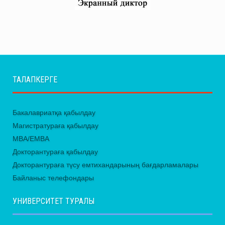
ТАЛАПКЕРГЕ
Бакалавриатқа қабылдау
Магистратураға қабылдау
MBA/EMBA
Докторантураға қабылдау
Докторантураға түсу емтихандарының бағдарламалары
Байланыс телефондары
УНИВЕРСИТЕТ ТУРАЛЫ