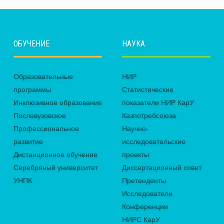
ОБУЧЕНИЕ
НАУКА
Образовательные
НИР
программы
Статистические
Инклюзивное образование
показатели НИР КарУ
Послевузовское
Казпотребсоюза
Профессиональное
Научно-
развитие
исследовательские
Дистанционное обучение
проекты
Серебряный университет
Диссертационный совет
УНПК
Претенденты
Исследователи
Конференции
НИРС КарУ