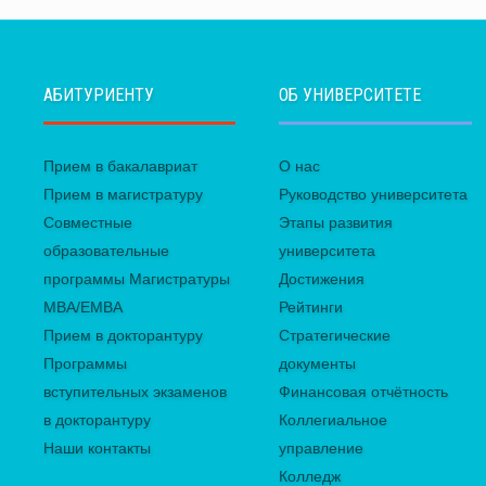
АБИТУРИЕНТУ
ОБ УНИВЕРСИТЕТЕ
Прием в бакалавриат
О нас
Прием в магистратуру
Руководство университета
Совместные
Этапы развития
образовательные
университета
программы Магистратуры
Достижения
MBA/EMBA
Рейтинги
Прием в докторантуру
Стратегические
Программы
документы
вступительных экзаменов
Финансовая отчётность
в докторантуру
Коллегиальное
Наши контакты
управление
Колледж