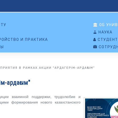
НТУ
ОБ УНИВ
НАУКА
ОЙСТВО И ПРАКТИКА
СТУДЕНТ
ТЫ
СОТРУД
ПРИЯТИЯ В РАМКАХ АКЦИИ "АРДАГЕРІМ-АРДАҒЫМ"
ім-ардағым"
диции взаимной поддержки, трудолюбие и
ими формирования нового казахстанского