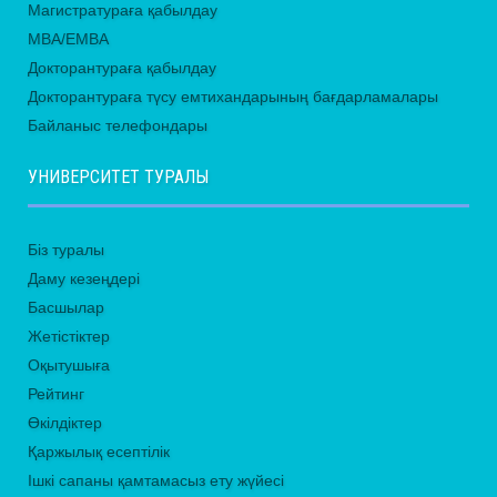
Магистратураға қабылдау
MBA/EMBA
Докторантураға қабылдау
Докторантураға түсу емтихандарының бағдарламалары
Байланыс телефондары
УНИВЕРСИТЕТ ТУРАЛЫ
Біз туралы
Даму кезеңдері
Басшылар
Жетістіктер
Оқытушыға
Рейтинг
Өкілдіктер
Қаржылық есептілік
Ішкі сапаны қамтамасыз ету жүйесі