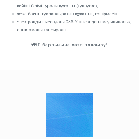
кейінгі білімі туралы құжатты (түпнұсқа);
жеке басын куәландыратын құжаттың көшірмесін;
электронды нысандағы 086-У нысандағы медициналық
анықтаманы тапсырады.
ҰБТ барлығына сәтті тапсыру!