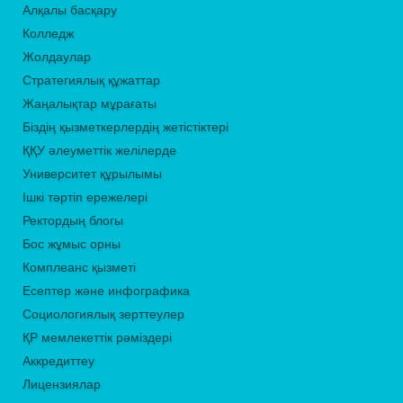
Алқалы басқару
Колледж
Жолдаулар
Стратегиялық құжаттар
Жаңалықтар мұрағаты
Біздің қызметкерлердің жетістіктері
ҚҚУ әлеуметтік желілерде
Университет құрылымы
Ішкі тәртіп ережелері
Ректордың блогы
Бос жұмыс орны
Комплеанс қызметі
Есептер және инфографика
Социологиялық зерттеулер
ҚР мемлекеттік рәміздері
Аккредиттеу
Лицензиялар