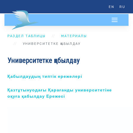
EN
RU
РАЗДЕЛ ТАБЛИЦЫ
МАТЕРИАЛЫ
УНИВЕРСИТЕТКЕ ҚАБЫЛДАУ
Университетке қабылдау
Қабылдаудың типтік ережелері
Қазтұтынуодағы Қарағанды университетіне
оқуға қабылдау Ережесі