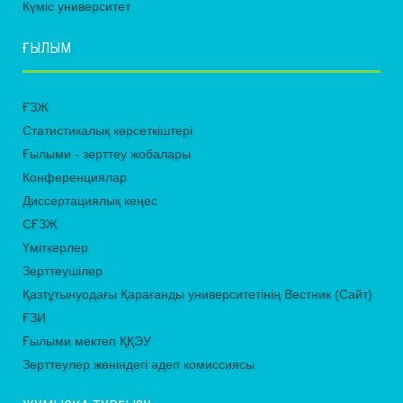
Күміс университет
ҒЫЛЫМ
ҒЗЖ
Статистикалық көрсеткіштері
Ғылыми - зерттеу жобалары
Конференциялар
Диссертациялық кеңес
СҒЗЖ
Үміткерлер
Зерттеушілер
Қазтұтынуодағы Қарағанды университетінің Вестник (Сайт)
ҒЗИ
Ғылыми мектеп ҚҚЭУ
Зерттеулер жөніндегі әдеп комиссиясы