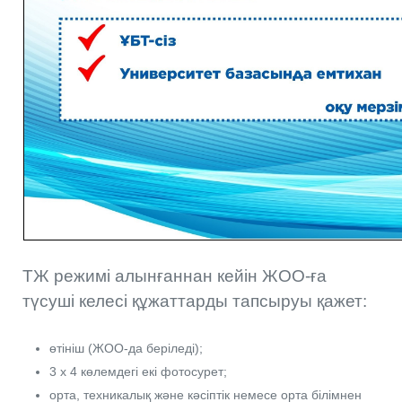
ТЖ режимі алынғаннан кейін ЖОО-ға
түсуші келесі құжаттарды тапсыруы қажет:
өтініш (ЖОО-да беріледі);
3 x 4 көлемдегі екі фотосурет;
орта, техникалық және кәсіптік немесе орта білімнен