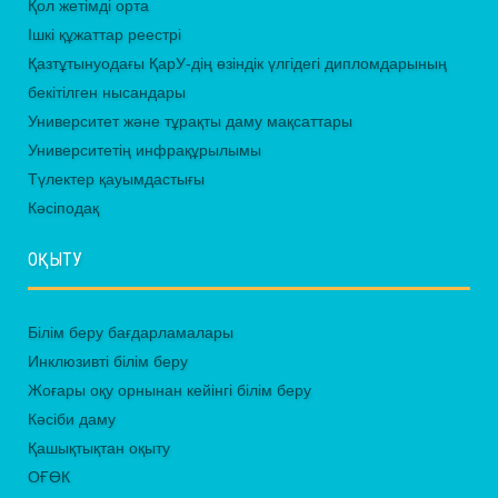
Қол жетімді орта
Ішкі құжаттар реестрі
Қазтұтынуодағы ҚарУ-дің өзіндік үлгідегі дипломдарының
бекітілген нысандары
Университет және тұрақты даму мақсаттары
Университетің инфрақұрылымы
Түлектер қауымдастығы
Кәсіподақ
ОҚЫТУ
Білім беру бағдарламалары
Инклюзивті білім беру
Жоғары оқу орнынан кейінгі білім беру
Кәсіби даму
Қашықтықтан оқыту
ОҒӨК