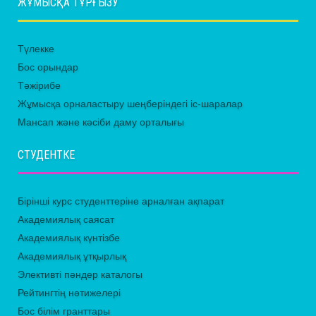
ЖҰМЫСҚА ТҰРҒЫЗУ
Түлекке
Бос орындар
Тәжірибе
Жұмысқа орналастыру шеңберіндегі іс-шаралар
Мансап және кәсіби даму орталығы
СТУДЕНТКЕ
Бірінші курс студенттеріне арналған ақпарат
Академиялық саясат
Академиялық күнтізбе
Академиялық ұтқырлық
Элективті пәндер каталогы
Рейтингтің нәтижелері
Бос білім гранттары