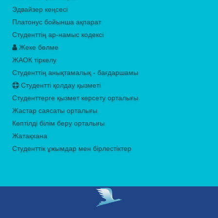
Эдвайзер кеңсесі
Платонус бойынша ақпарат
Студенттің ар-намыс кодексі
Жеке бөлме
ЖАОК тіркелу
Студенттің анықтамалық - бағдаршамы
Студентті қолдау қызметі
Студенттерге қызмет көрсету орталығы
Жастар саясаты орталығы
Көптілді білім беру орталығы
Жатақхана
Студенттік ұжымдар мен бірлестіктер