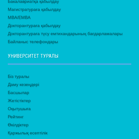
Бакалавриатқа қабылдау
Магистратураға қабылдау
MBA/EMBA
Докторантураға қабылдау
Докторантураға түсу емтихандарының бағдарламалары
Байланыс телефондары
УНИВЕРСИТЕТ ТУРАЛЫ
Біз туралы
Даму кезеңдері
Басшылар
Жетістіктер
Оқытушыға
Рейтинг
Өкілдіктер
Қаржылық есептілік