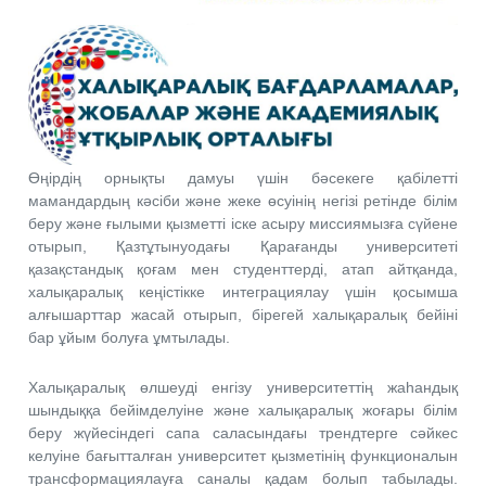
Өңірдің орнықты дамуы үшін бәсекеге қабілетті
мамандардың кәсіби және жеке өсуінің негізі ретінде білім
беру және ғылыми қызметті іске асыру миссиямызға сүйене
отырып, Қазтұтынуодағы Қарағанды университеті
қазақстандық қоғам мен студенттерді, атап айтқанда,
халықаралық кеңістікке интеграциялау үшін қосымша
алғышарттар жасай отырып, бірегей халықаралық бейіні
бар ұйым болуға ұмтылады.
Халықаралық өлшеуді енгізу университеттің жаһандық
шындыққа бейімделуіне және халықаралық жоғары білім
беру жүйесіндегі сапа саласындағы трендтерге сәйкес
келуіне бағытталған университет қызметінің функционалын
трансформациялауға саналы қадам болып табылады.