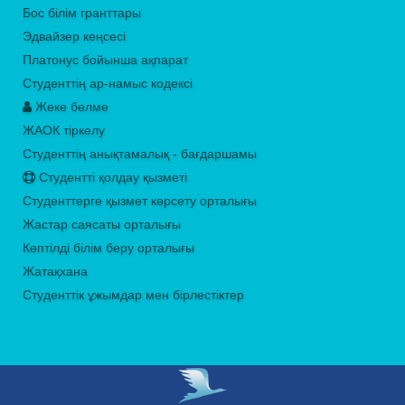
Бос білім гранттары
Эдвайзер кеңсесі
Платонус бойынша ақпарат
Студенттің ар-намыс кодексі
Жеке бөлме
ЖАОК тіркелу
Студенттің анықтамалық - бағдаршамы
Студентті қолдау қызметі
Студенттерге қызмет көрсету орталығы
Жастар саясаты орталығы
Көптілді білім беру орталығы
Жатақхана
Студенттік ұжымдар мен бірлестіктер