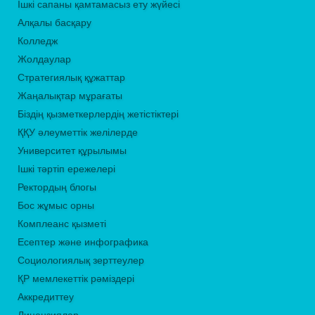
Ішкі сапаны қамтамасыз ету жүйесі
Алқалы басқару
Колледж
Жолдаулар
Стратегиялық құжаттар
Жаңалықтар мұрағаты
Біздің қызметкерлердің жетістіктері
ҚҚУ әлеуметтік желілерде
Университет құрылымы
Ішкі тәртіп ережелері
Ректордың блогы
Бос жұмыс орны
Комплеанс қызметі
Есептер және инфографика
Социологиялық зерттеулер
ҚР мемлекеттік рәміздері
Аккредиттеу