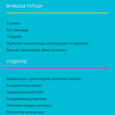
ЖҰМЫСҚА ТҰРҒЫЗУ
Түлекке
Бос орындар
Тәжірибе
Жұмысқа орналастыру шеңберіндегі іс-шаралар
Мансап және кәсіби даму орталығы
СТУДЕНТКЕ
Бірінші курс студенттеріне арналған ақпарат
Академиялық саясат
Академиялық күнтізбе
Академиялық ұтқырлық
Элективті пәндер каталогы
Рейтингтің нәтижелері