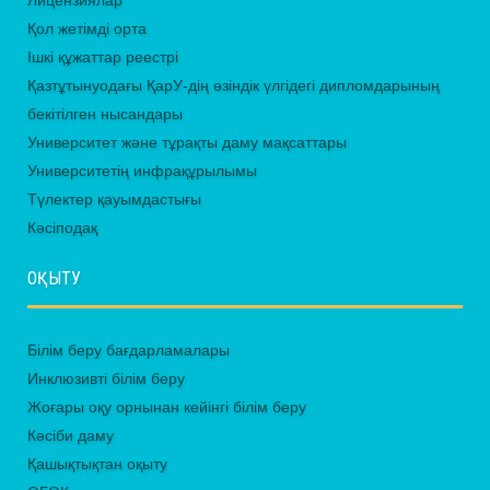
Лицензиялар
Қол жетімді орта
Ішкі құжаттар реестрі
Қазтұтынуодағы ҚарУ-дің өзіндік үлгідегі дипломдарының
бекітілген нысандары
Университет және тұрақты даму мақсаттары
Университетің инфрақұрылымы
Түлектер қауымдастығы
Кәсіподақ
ОҚЫТУ
Білім беру бағдарламалары
Инклюзивті білім беру
Жоғары оқу орнынан кейінгі білім беру
Кәсіби даму
Қашықтықтан оқыту