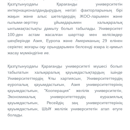
Қазтұтынуодағы Қарағанды университетін
интернационалдандырудың негізгі факторларының бірі
жақын және алыс шетелдердің ЖОО-ларымен және
ғылыми-зерттеу ұйымдарымен халықаралық
ынтымақтастықты дамыту болып табылады. Университет
100-ден астам жасалған шарттар мен келісімдер
шеңберінде Азия, Еуропа және Американың 29 елінен
серіктес жоғары оқу орындарымен белсенді өзара іс-қимыл
жасау мүмкіндігіне ие.
Қазтұтынуодағы Қарағанды университеті мүшесі болып
табылатын халықаралық қауымдастықтардың ішінде
Университеттердің Ұлы хартиясын, Университеттердің
еуропалық қауымдастығын, Азия университеттерінің
қауымдастығын, "Кооперация" желілік университетін,
Экономикалық университеттердің еуразиялық
қауымдастығын, Ресейдің заң университеттерінің
қауымдастығын, ШЫҰ желілік университетін атап өтуге
болады.