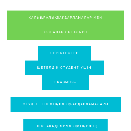
ХАЛЫҚАРАЛЫҚ БАҒДАРЛАМАЛАР МЕН
ЖОБАЛАР ОРТАЛЫҒЫ
СЕРІКТЕСТЕР
ШЕТЕЛДІК СТУДЕНТ ҮШІН
ERASMUS+
СТУДЕНТТІК ҰТҚЫРЛЫҚ БАҒДАРЛАМАЛАРЫ
IШКІ АКАДЕМИЯЛЫҚ ҰТҚЫРЛЫҚ