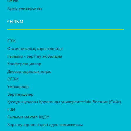
ОҒӨК
Күміс университет
ҒЫЛЫМ
ҒЗЖ
Статистикалық көрсеткіштері
Ғылыми - зерттеу жобалары
Конференциялар
Диссертациялық кеңес
СҒЗЖ
Үміткерлер
Зерттеушілер
Қазтұтынуодағы Қарағанды университетінің Вестник (Сайт)
ҒЗИ
Ғылыми мектеп ҚҚЭУ
Зерттеулер жөніндегі әдеп комиссиясы