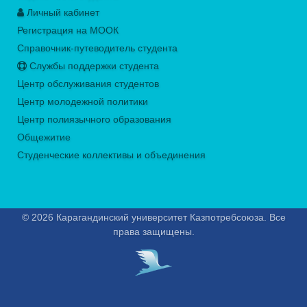
Личный кабинет
Регистрация на МООК
Справочник-путеводитель студента
Службы поддержки студента
Центр обслуживания студентов
Центр молодежной политики
Центр полиязычного образования
Общежитие
Студенческие коллективы и объединения
© 2026 Карагандинский университет Казпотребсоюза. Все
права защищены.