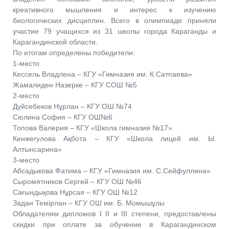
креативного мышления и интерес к изучению
биологических дисциплин. Всего в олимпиаде приняли
участие 79 учащихся из 31 школы города Караганды и
Карагандинской области.
По итогам определены победители:
1-место
Кессель Владлена – КГУ «Гимназия им. К.Сатпаева»
Жамалиден Назерке – КГУ СОШ №5
2-место
Дүйсебеков Нұрлан – КГУ ОШ №74
Сюлина София – КГУ ОШ№6
Топова Валерия – КГУ «Школа гимназия №17»
Кенжегулова Ақбота – КГУ «Школа лицей им. Ы.
Алтынсарина»
3-место
Абсадыкова Фатима – КГУ «Гимназия им. С.Сейфуллина»
Сыромятников Сергей – КГУ ОШ №46
Сағындықова Нұрсая – КГУ ОШ №12
Задан Темірлан – КГУ ОШ им. Б. Момышұлы
Обладателям дипломов I II и III степени, предоставлены
скидки при оплате за обучение в Карагандинском