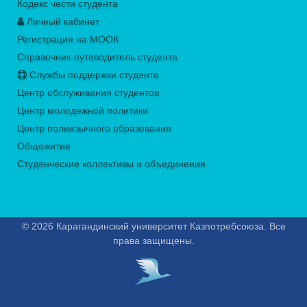
Кодекс чести студента
Личный кабинет
Регистрация на МООК
Справочник-путеводитель студента
Службы поддержки студента
Центр обслуживания студентов
Центр молодежной политики
Центр полиязычного образования
Общежитие
Студенческие коллективы и объединения
© 2026 Карагандинский университет Казпотребсоюза. Все
права защищены.