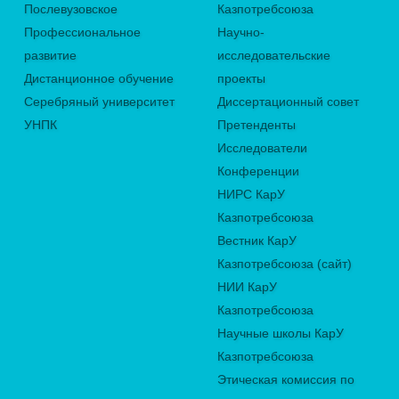
Послевузовское
Казпотребсоюза
Профессиональное
Научно-
развитие
исследовательские
Дистанционное обучение
проекты
Серебряный университет
Диссертационный совет
УНПК
Претенденты
Исследователи
Конференции
НИРС КарУ
Казпотребсоюза
Вестник КарУ
Казпотребсоюза (сайт)
НИИ КарУ
Казпотребсоюза
Научные школы КарУ
Казпотребсоюза
Этическая комиссия по