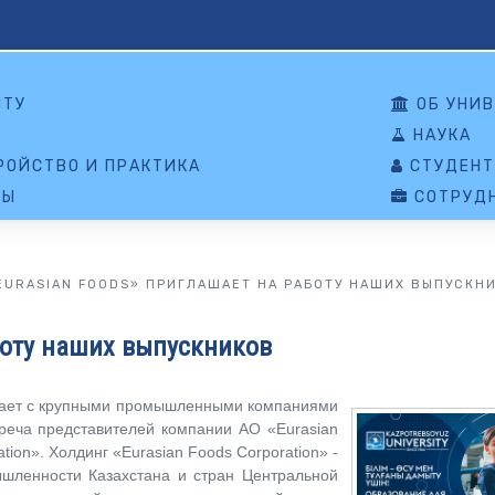
НТУ
ОБ УНИВ
НАУКА
ОЙСТВО И ПРАКТИКА
СТУДЕНТ
ТЫ
СОТРУД
EURASIAN FOODS» ПРИГЛАШАЕТ НА РАБОТУ НАШИХ ВЫПУСКН
боту наших выпускников
ичает с крупными промышленными компаниями
треча представителей компании АО «Eurasian
tion». Холдинг «Eurasian Foods Corporation» -
шленности Казахстана и стран Центральной