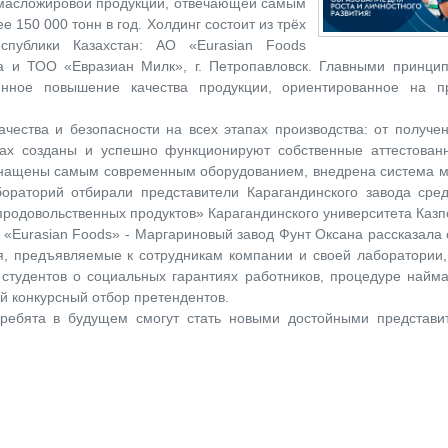
 масложировой продукции, отвечающей самым
150 000 тонн в год. Холдинг состоит из трёх
публики Казахстан: АО «Eurasian Foods
анда и ТОО «Евразиан Милк», г. Петропавловск. Главными принц
оянное повышение качества продукции, ориентированное на п
чества и безопасности на всех этапах производства: от получе
дах созданы и успешно функционируют собственные аттестован
оснащены самым современным оборудованием, внедрена система 
ораторий отбирали представители Карагандинского завода сред
продовольственных продуктов» Карагандинского университета Казп
«Eurasian Foods» - Маргариновый завод Фунт Оксана рассказала
я, предъявляемые к сотрудникам компании и своей лаборатории,
студентов о социальных гарантиях работников, процедуре найма
 конкурсный отбор претендентов.
ребята в будущем смогут стать новыми достойными представи