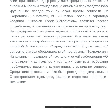
Азии, признанный лидер республики среди производителей
высоким мировым стандартам, с объемом производства более 
крупнейших предприятий пищевой промышленности Рес
Corporation», г. Алматы, АО «Eurasian Foods», г. Караг
холдинга «Eurasian Foods Corporation» являются пост
потребителя, и обеспечение безопасности ее производства.
На предприятиях холдинга ведется постоянный контроль ка
сырья до выпуска готовой продукции. Для этого на заво
химические и микробиологические лаборатории, которые 
пищевой безопасности. Сотрудников именно для этих лаб
выпускного курса образовательной программы «Технология 
Начальник инновационной технологической лаборатории АО 
направлениях деятельности компании, озвучила требовани
необходимые навыки и компетенции, ответила на вопросы 
Среди заинтересованных лиц был проведен предварительный
С нетерпением ждем результатов и надеемся, что наши 
компании!