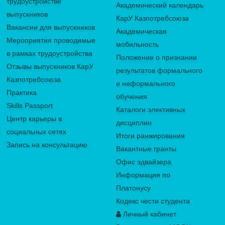
трудоустройстве
Академический календарь
выпускников
КарУ Казпотребсоюза
Вакансии для выпускников
Академическая
Мероприятия проводимые
мобильность
в рамках трудоустройства
Положение о признании
Отзывы выпускников КарУ
результатов формального
Казпотребсоюза
и неформального
Практика
обучения
Skills Passport
Каталоги элективных
Центр карьеры в
дисциплин
социальных сетях
Итоги ранжирования
Запись на консультацию
Вакантные гранты
Офис эдвайзера
Информация по
Платонусу
Кодекс чести студента
Личный кабинет