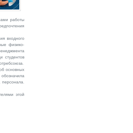
ипами работы
редпочтения
ния входного
ные физико-
менеджмента
и студентов
отребсоюза.
 об основных
 обозначила
 персонала.
телями этой