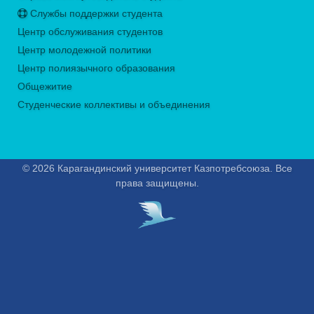
Службы поддержки студента
Центр обслуживания студентов
Центр молодежной политики
Центр полиязычного образования
Общежитие
Студенческие коллективы и объединения
© 2026 Карагандинский университет Казпотребсоюза. Все
права защищены.