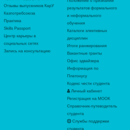
Положение о признании
Отзывы выпускников КарУ
результатов формального
Казпотребсоюза
и неформального
Практика
обучения
Skills Passport
Каталоги элективных
Центр карьеры в
дисциплин
социальных сетях
Итоги ранжирования
Запись на консультацию
Вакантные гранты
Офис эдвайзера
Информация по
Платонусу
Кодекс чести студента
Личный кабинет
Регистрация на МООК
Справочник-путеводитель
студента
Службы поддержки
студента