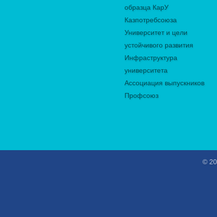
образца КарУ
Казпотребсоюза
Университет и цели
устойчивого развития
Инфраструктура
университета
Ассоциация выпускников
Профсоюз
© 20