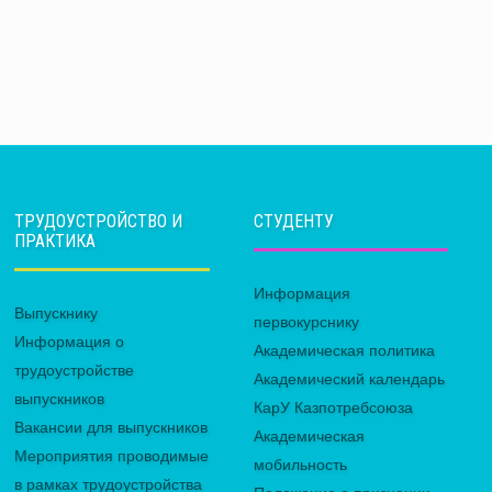
ТРУДОУСТРОЙСТВО И
СТУДЕНТУ
ПРАКТИКА
Информация
Выпускнику
первокурснику
Информация о
Академическая политика
трудоустройстве
Академический календарь
выпускников
КарУ Казпотребсоюза
Вакансии для выпускников
Академическая
Мероприятия проводимые
мобильность
в рамках трудоустройства