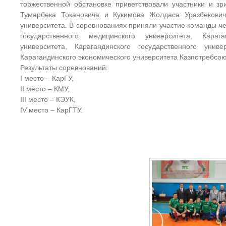
торжественной обстановке приветствовали участники и з
Тумарбека Токановича и Кукимова Жолдаса Уразбекови
университета. В соревнованиях приняли участие команды че
государственного медицинского университета, Карага
университета, Карагандинского государственного унив
Карагандинского экономического университета Казпотребсою
Результаты соревнований:
I место – КарГУ,
II место – КМУ,
III место – КЭУК,
IV место – КарГТУ.