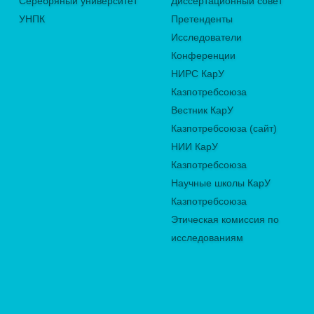
Серебряный университет
Диссертационный совет
УНПК
Претенденты
Исследователи
Конференции
НИРС КарУ
Казпотребсоюза
Вестник КарУ
Казпотребсоюза (сайт)
НИИ КарУ
Казпотребсоюза
Научные школы КарУ
Казпотребсоюза
Этическая комиссия по
исследованиям