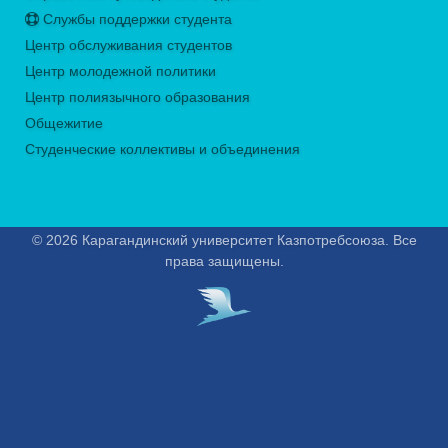
Службы поддержки студента
Центр обслуживания студентов
Центр молодежной политики
Центр полиязычного образования
Общежитие
Студенческие коллективы и объединения
© 2026 Карагандинский университет Казпотребсоюза. Все
права защищены.