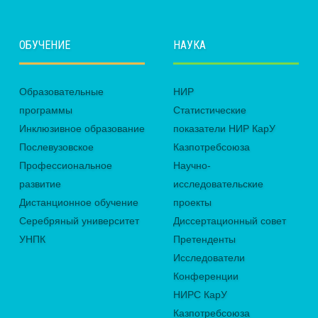
ОБУЧЕНИЕ
НАУКА
Образовательные
НИР
программы
Статистические
Инклюзивное образование
показатели НИР КарУ
Послевузовское
Казпотребсоюза
Профессиональное
Научно-
развитие
исследовательские
Дистанционное обучение
проекты
Серебряный университет
Диссертационный совет
УНПК
Претенденты
Исследователи
Конференции
НИРС КарУ
Казпотребсоюза