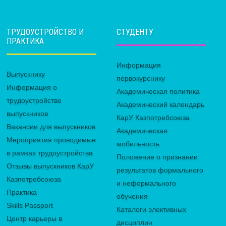
ТРУДОУСТРОЙСТВО И
СТУДЕНТУ
ПРАКТИКА
Информация
Выпускнику
первокурснику
Информация о
Академическая политика
трудоустройстве
Академический календарь
выпускников
КарУ Казпотребсоюза
Вакансии для выпускников
Академическая
Мероприятия проводимые
мобильность
в рамках трудоустройства
Положение о признании
Отзывы выпускников КарУ
результатов формального
Казпотребсоюза
и неформального
Практика
обучения
Skills Passport
Каталоги элективных
Центр карьеры в
дисциплин