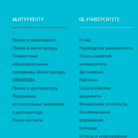
АБИТУРИЕНТУ
ОБ УНИВЕРСИТЕТЕ
Прием в бакалавриат
О нас
Прием в магистратуру
Руководство университета
Совместные
Этапы развития
образовательные
университета
программы Магистратуры
Достижения
MBA/EMBA
Рейтинги
Прием в докторантуру
Стратегические
Программы
документы
вступительных экзаменов
Финансовая отчётность
в докторантуру
Коллегиальное
Наши контакты
управление
Колледж
Отчеты и инфографика