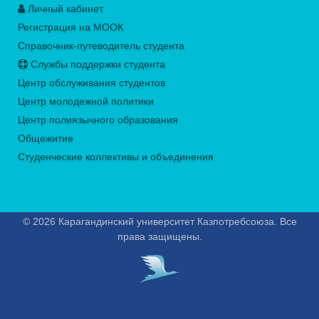
Личный кабинет
Регистрация на МООК
Справочник-путеводитель студента
Службы поддержки студента
Центр обслуживания студентов
Центр молодежной политики
Центр полиязычного образования
Общежитие
Студенческие коллективы и объединения
© 2026 Карагандинский университет Казпотребсоюза. Все
права защищены.