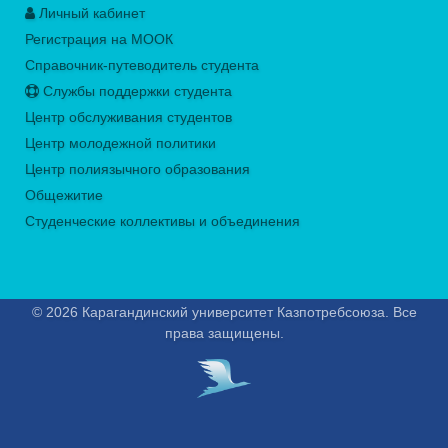
Личный кабинет
Регистрация на МООК
Справочник-путеводитель студента
Службы поддержки студента
Центр обслуживания студентов
Центр молодежной политики
Центр полиязычного образования
Общежитие
Студенческие коллективы и объединения
© 2026 Карагандинский университет Казпотребсоюза. Все
права защищены.