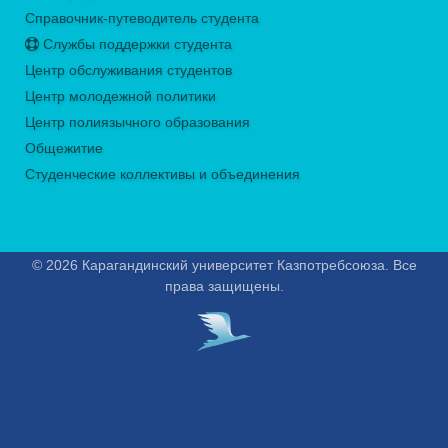
Справочник-путеводитель студента
Службы поддержки студента
Центр обслуживания студентов
Центр молодежной политики
Центр полиязычного образования
Общежитие
Студенческие коллективы и объединения
© 2026 Карагандинский университет Казпотребсоюза. Все
права защищены.