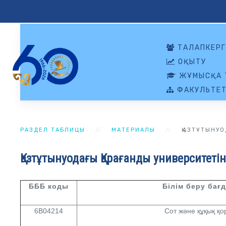
ТАЛАПКЕРГ
ОҚЫТУ
ЖҰМЫСҚА 
ФАКУЛЬТЕТ
РАЗДЕЛ ТАБЛИЦЫ
МАТЕРИАЛЫ
ҚАЗТҰТЫНУО
Қазтұтынуодағы Қарағанды университеті
БББ коды
Білім беру бағ
6B04214
Сот және құқық қо