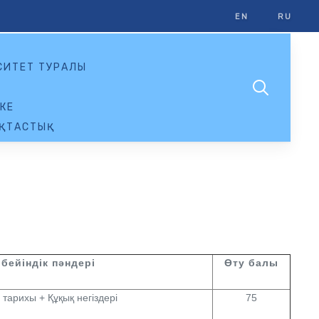
EN
RU
СИТЕТ ТУРАЛЫ
КЕ
ҚТАСТЫҚ
бейіндік пәндері
Өту балы
 тарихы + Құқық негіздері
75