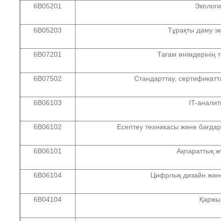
6B05201
Экологи
6B05203
Тұрақты даму э
6B07201
Тағам өнімдерінің 
6B07502
Стандарттау, сертификатт
6B06103
IT-аналит
6B06102
Есептеу техникасы және бағда
6B06101
Ақпараттық ж
6B06104
Цифрлық дизайн жән
6B04104
Қаржы