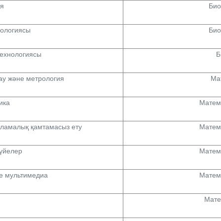
я
Био
кологиясы
Био
технологиясы
Б
ау және метрология
Ма
ика
Матем
рламалық қамтамасыз ету
Матем
үйелер
Матем
е мультимедиа
Матем
Мате