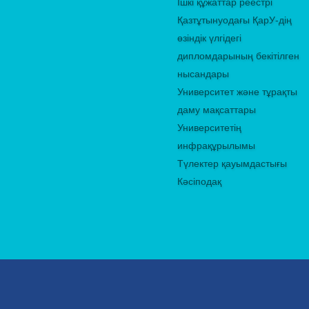
Ішкі құжаттар реестрі
Қазтұтынуодағы ҚарУ-дің
өзіндік үлгідегі
дипломдарының бекітілген
нысандары
Университет және тұрақты
даму мақсаттары
Университетің
инфрақұрылымы
Түлектер қауымдастығы
Кәсіподақ