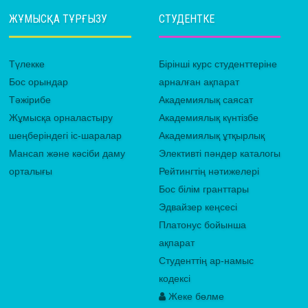
ЖҰМЫСҚА ТҰРҒЫЗУ
СТУДЕНТКЕ
Түлекке
Бірінші курс студенттеріне
Бос орындар
арналған ақпарат
Тәжірибе
Академиялық саясат
Жұмысқа орналастыру
Академиялық күнтізбе
шеңберіндегі іс-шаралар
Академиялық ұтқырлық
Мансап және кәсіби даму
Элективті пәндер каталогы
орталығы
Рейтингтің нәтижелері
Бос білім гранттары
Эдвайзер кеңсесі
Платонус бойынша
ақпарат
Студенттің ар-намыс
кодексі
Жеке бөлме