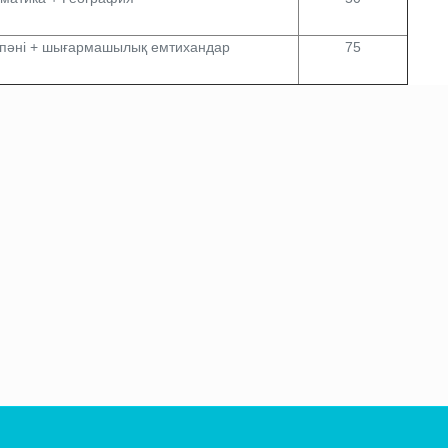
і пәні + шығармашылық емтихандар
75