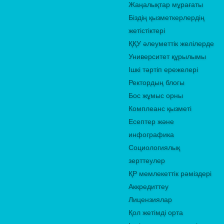
Жаңалықтар мұрағаты
Біздің қызметкерлердің
жетістіктері
ҚҚУ әлеуметтік желілерде
Университет құрылымы
Ішкі тәртіп ережелері
Ректордың блогы
Бос жұмыс орны
Комплеанс қызметі
Есептер және
инфографика
Социологиялық
зерттеулер
ҚР мемлекеттік рәміздері
Аккредиттеу
Лицензиялар
Қол жетімді орта