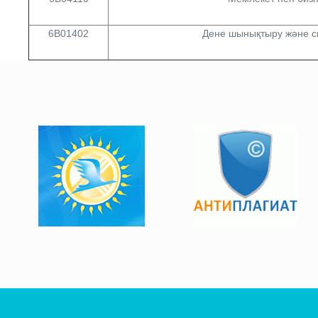
6B01402
Дене шынықтыру және с