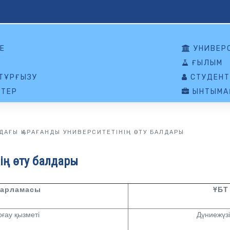
Е
УНИВЕР
ҒЫЛЫМ
ТҰРҒЫЗУ
СТУДЕНТ
ТЕР
ЫНТЫМА
ДАҒЫ ҚАРАҒАНДЫ УНИВЕРСИТЕТІНІҢ ӨТУ БАЛДАРЫ
нің өту балдары
дарламасы
ҰБТ 
рғау қызметі
Дүниежүзі