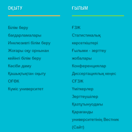
ОҚЫТУ
ҒЫЛЫМ
Білім беру
ҒЗЖ
бағдарламалары
Статистикалық
Инклюзивті білім беру
көрсеткіштері
Жоғары оқу орнынан
Ғылыми - зерттеу
кейінгі білім беру
жобалары
Кәсіби даму
Конференциялар
Қашықтықтан оқыту
Диссертациялық кеңес
ОҒӨК
СҒЗЖ
Күміс университет
Үміткерлер
Зерттеушілер
Қазтұтынуодағы
Қарағанды
университетінің Вестник
(Сайт)