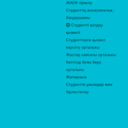
ЖАОК тіркелу
Студенттің анықтамалық -
бағдаршамы
Студентті қолдау
қызметі
Студенттерге қызмет
көрсету орталығы
Жастар саясаты орталығы
Көптілді білім беру
орталығы
Жатақхана
Студенттік ұжымдар мен
бірлестіктер