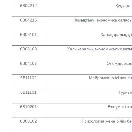
6B04212
Құқықта
6B04215
Құқықтану: экономика саласы
6B03101
Халықаралық қа
6B03103
Халықаралық экономикалық қаты
6B04107
Әлемдік эко
6B11102
Мейрамхана ісі және 
6B11101
Туриз
6B10201
Әлеуметтік 
6B03102
Психология және білім б