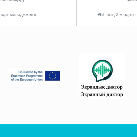
порт менеджменті
ҰБТ-ның 2 міндетт