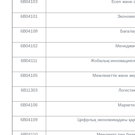
6B04103
Есеп және 
6B04101
Экономи
6B04108
Бағала
6B04102
Менеджм
6B04111
Жобалық-инновациял
6B04105
Мемлекеттік және жер
6B11303
Логисти
6B04106
Маркети
6B04109
Цифрлық экономикадағы қар
6B04110
Мемлекет пен бизн