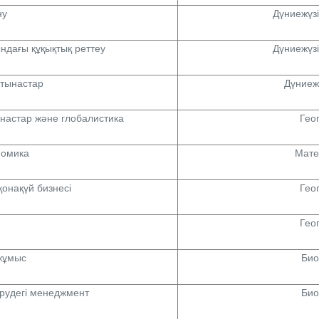
ну
Дүниежүзі
ндағы құқықтық реттеу
Дүниежүзі
тынастар
Дүниежү
настар және глобалистика
Гео
номика
Мате
қонақүй бизнесі
Гео
м
Гео
жұмыс
Био
ерудегі менеджмент
Био