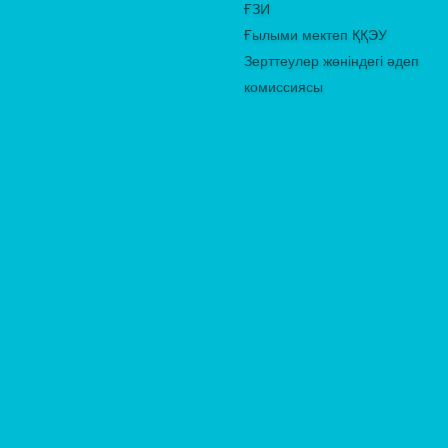
ҒЗИ
Ғылыми мектеп ҚҚЭУ
Зерттеулер жөніндегі әдеп
комиссиясы