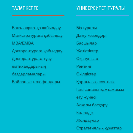
ТАЛАПКЕРГЕ
УНИВЕРСИТЕТ ТУРАЛЫ
Бакалавриатқа қабылдау
Біз туралы
Магистратураға қабылдау
Даму кезеңдері
MBA/EMBA
Басшылар
Докторантураға қабылдау
Жетістіктер
Докторантураға түсу
Оқытушыға
емтихандарының
Рейтинг
бағдарламалары
Өкілдіктер
Байланыс телефондары
Қаржылық есептілік
Ішкі сапаны қамтамасыз
ету жүйесі
Алқалы басқару
Колледж
Жолдаулар
Стратегиялық құжаттар