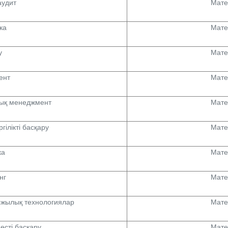
аудит
Мате
ка
Мате
у
Мате
ент
Мате
ық менеджмент
Мате
гілікті басқару
Мате
ка
Мате
нг
Мате
жылық технологиялар
Мате
есті басқару
Мате