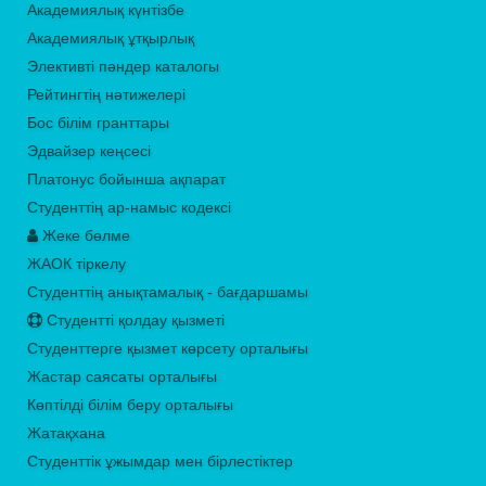
Академиялық күнтізбе
Академиялық ұтқырлық
Элективті пәндер каталогы
Рейтингтің нәтижелері
Бос білім гранттары
Эдвайзер кеңсесі
Платонус бойынша ақпарат
Студенттің ар-намыс кодексі
Жеке бөлме
ЖАОК тіркелу
Студенттің анықтамалық - бағдаршамы
Студентті қолдау қызметі
Студенттерге қызмет көрсету орталығы
Жастар саясаты орталығы
Көптілді білім беру орталығы
Жатақхана
Студенттік ұжымдар мен бірлестіктер