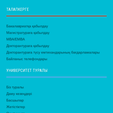
ТАЛАПКЕРГЕ
Бакалавриатқа қабылдау
Магистратураға қабылдау
MBA/EMBA
Докторантураға қабылдау
Докторантураға түсу емтихандарының бағдарламалары
Байланыс телефондары
УНИВЕРСИТЕТ ТУРАЛЫ
Біз туралы
Даму кезеңдері
Басшылар
Жетістіктер