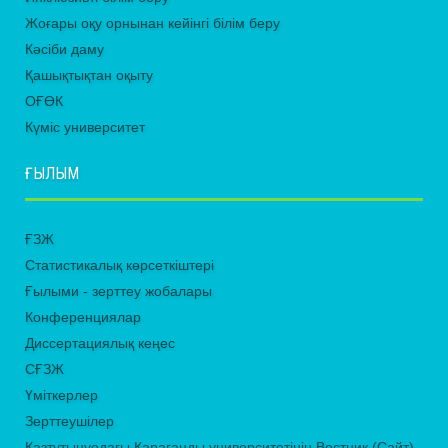
Жоғары оқу орнынан кейінгі білім беру
Кәсіби даму
Қашықтықтан оқыту
ОҒӨК
Күміс университет
ҒЫЛЫМ
ҒЗЖ
Статистикалық көрсеткіштері
Ғылыми - зерттеу жобалары
Конференциялар
Диссертациялық кеңес
СҒЗЖ
Үміткерлер
Зерттеушілер
Қазтұтынуодағы Қарағанды университетінің Вестник (Сайт)