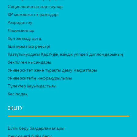
Социологиялық зерттеулер
ҚР мемлекеттік рәміздері
Аккредиттеу
Лицензиялар
Қол жетімді орта
Ішкі құжаттар реестрі
Қазтұтынуодағы ҚарУ-дің өзіндік үлгідегі дипломдарының
бекітілген нысандары
Университет және тұрақты даму мақсаттары
Университетің инфрақұрылымы
Түлектер қауымдастығы
Кәсіподақ
ОҚЫТУ
Білім беру бағдарламалары
Инклюзивті білім беру