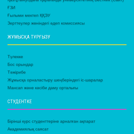
ҒЗИ
Ғылыми мектеп ҚҚЭУ
Зерттеулер жөніндегі әдеп комиссиясы
ЖҰМЫСҚА ТҰРҒЫЗУ
Түлекке
Бос орындар
Тәжірибе
Жұмысқа орналастыру шеңберіндегі іс-шаралар
Мансап және кәсіби даму орталығы
СТУДЕНТКЕ
Бірінші курс студенттеріне арналған ақпарат
Академиялық саясат