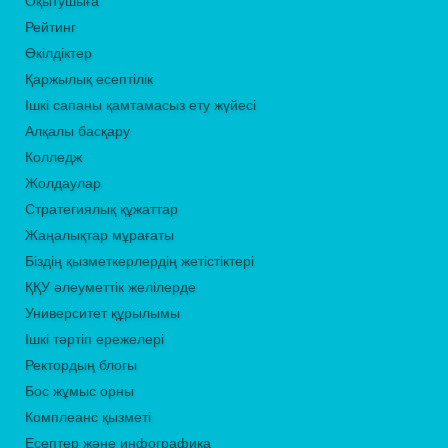
Оқытушыға
Рейтинг
Өкілдіктер
Қаржылық есептілік
Ішкі сапаны қамтамасыз ету жүйесі
Алқалы басқару
Колледж
Жолдаулар
Стратегиялық құжаттар
Жаңалықтар мұрағаты
Біздің қызметкерлердің жетістіктері
ҚҚУ әлеуметтік желілерде
Университет құрылымы
Ішкі тәртіп ережелері
Ректордың блогы
Бос жұмыс орны
Комплеанс қызметі
Есептер және инфографика