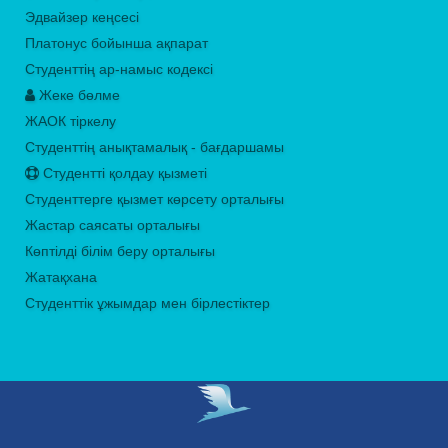
Эдвайзер кеңсесі
Платонус бойынша ақпарат
Студенттің ар-намыс кодексі
Жеке бөлме
ЖАОК тіркелу
Студенттің анықтамалық - бағдаршамы
Студентті қолдау қызметі
Студенттерге қызмет көрсету орталығы
Жастар саясаты орталығы
Көптілді білім беру орталығы
Жатақхана
Студенттік ұжымдар мен бірлестіктер