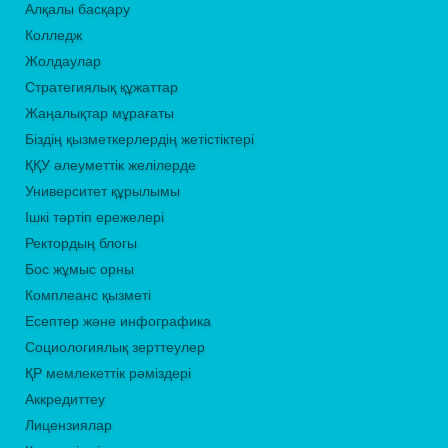
Алқалы басқару
Колледж
Жолдаулар
Стратегиялық құжаттар
Жаңалықтар мұрағаты
Біздің қызметкерлердің жетістіктері
ҚҚУ әлеуметтік желілерде
Университет құрылымы
Ішкі тәртіп ережелері
Ректордың блогы
Бос жұмыс орны
Комплеанс қызметі
Есептер және инфографика
Социологиялық зерттеулер
ҚР мемлекеттік рәміздері
Аккредиттеу
Лицензиялар