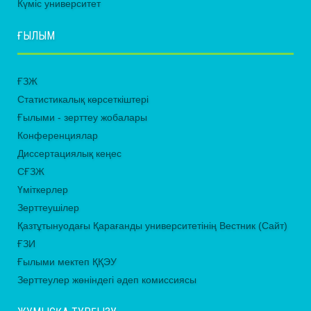
Күміс университет
ҒЫЛЫМ
ҒЗЖ
Статистикалық көрсеткіштері
Ғылыми - зерттеу жобалары
Конференциялар
Диссертациялық кеңес
СҒЗЖ
Үміткерлер
Зерттеушілер
Қазтұтынуодағы Қарағанды университетінің Вестник (Сайт)
ҒЗИ
Ғылыми мектеп ҚҚЭУ
Зерттеулер жөніндегі әдеп комиссиясы