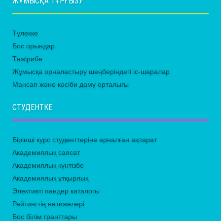
ЖҰМЫСҚА ТҰРҒЫЗУ
Түлекке
Бос орындар
Тәжірибе
Жұмысқа орналастыру шеңберіндегі іс-шаралар
Мансап және кәсіби даму орталығы
СТУДЕНТКЕ
Бірінші курс студенттеріне арналған ақпарат
Академиялық саясат
Академиялық күнтізбе
Академиялық ұтқырлық
Элективті пәндер каталогы
Рейтингтің нәтижелері
Бос білім гранттары