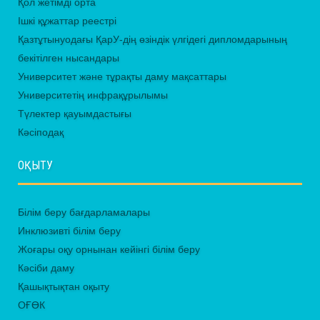
Қол жетімді орта
Ішкі құжаттар реестрі
Қазтұтынуодағы ҚарУ-дің өзіндік үлгідегі дипломдарының
бекітілген нысандары
Университет және тұрақты даму мақсаттары
Университетің инфрақұрылымы
Түлектер қауымдастығы
Кәсіподақ
ОҚЫТУ
Білім беру бағдарламалары
Инклюзивті білім беру
Жоғары оқу орнынан кейінгі білім беру
Кәсіби даму
Қашықтықтан оқыту
ОҒӨК