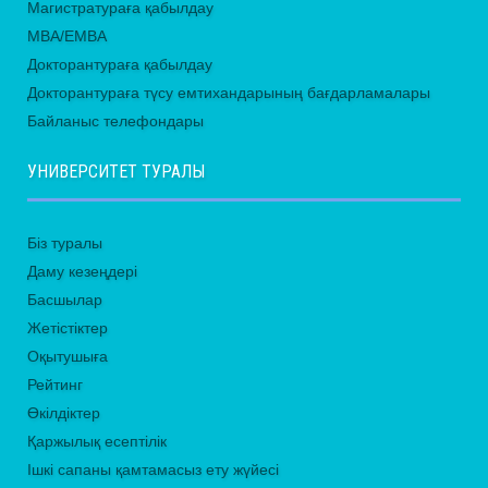
Магистратураға қабылдау
MBA/EMBA
Докторантураға қабылдау
Докторантураға түсу емтихандарының бағдарламалары
Байланыс телефондары
УНИВЕРСИТЕТ ТУРАЛЫ
Біз туралы
Даму кезеңдері
Басшылар
Жетістіктер
Оқытушыға
Рейтинг
Өкілдіктер
Қаржылық есептілік
Ішкі сапаны қамтамасыз ету жүйесі