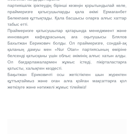
партияішілік іріктеудің бірінші кезеңін қорытындылай келе,
праймеризге қатысушыларды қала әкімі Ермағанбет
Бөлекпаев құттықтады. Қала басшысы оларға алғыс хаттар
табыс етті.
Праймеризге қатысушылар қатарында менеджмент және
инновация кафедрасының аға оқытушысы Блялов
Бахытжан Еерикович болды. Ол праймеризге, сондай-ақ
қаланың дамуы мен «Nur Otan» партиясының өміріне
белсенді қатысқаны үшін облыс әкімінің алғыс хатын алды.
Ол бағдарламалармен жұмыс істеді, пікірталастарға
қатысты, халықпен кездесті.
Бақытжан Ериковичті осы жетістікпен шын жүректен
құттықтаймыз және оған алға қойған мақсаттарға қол
жеткізуге және нәтижелі жұмыс тілейміз!