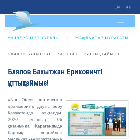
EN
RU
УНИВЕРСИТЕТ ТУРАЛЫ
ЖАҢАЛЫҚТАР МҰРАҒАТЫ
БЛЯЛОВ БАХЫТЖАН ЕРИКОВИЧТІ ҚҰТТЫҚТАЙМЫЗ!
Блялов Бахытжан Ериковичті
құттықтаймыз!
«Nur Otan» партиясына
праймеризге дауыс беру
Қазақстанда аяқталды.
2020 жылдың 06
қазанында Қарағандыда
барлық деңгейдегі
мәслихат кандидаттарына