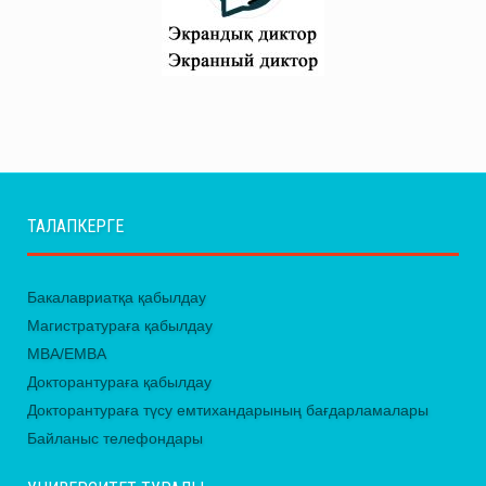
ТАЛАПКЕРГЕ
Бакалавриатқа қабылдау
Магистратураға қабылдау
MBA/EMBA
Докторантураға қабылдау
Докторантураға түсу емтихандарының бағдарламалары
Байланыс телефондары