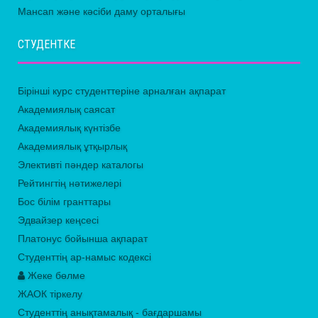
Мансап және кәсіби даму орталығы
СТУДЕНТКЕ
Бірінші курс студенттеріне арналған ақпарат
Академиялық саясат
Академиялық күнтізбе
Академиялық ұтқырлық
Элективті пәндер каталогы
Рейтингтің нәтижелері
Бос білім гранттары
Эдвайзер кеңсесі
Платонус бойынша ақпарат
Студенттің ар-намыс кодексі
Жеке бөлме
ЖАОК тіркелу
Студенттің анықтамалық - бағдаршамы