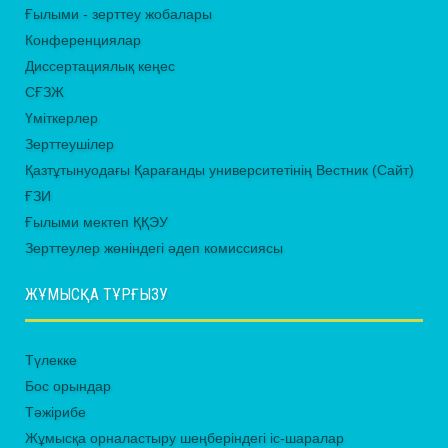
Ғылыми - зерттеу жобалары
Конференциялар
Диссертациялық кеңес
СҒЗЖ
Үміткерлер
Зерттеушілер
Қазтұтынуодағы Қарағанды университетінің Вестник (Сайт)
ҒЗИ
Ғылыми мектеп ҚҚЭУ
Зерттеулер жөніндегі әдеп комиссиясы
ЖҰМЫСҚА ТҰРҒЫЗУ
Түлекке
Бос орындар
Тәжірибе
Жұмысқа орналастыру шеңберіндегі іс-шаралар