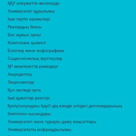
ҚҚУ әлеуметтік желілерде
Университет құрылымы
Ішкі тәртіп ережелері
Ректордың блогы
Бос жұмыс орны
Комплеанс қызметі
Есептер және инфографика
Социологиялық зерттеулер
ҚР мемлекеттік рәміздері
Аккредиттеу
Лицензиялар
Қол жетімді орта
Ішкі құжаттар реестрі
Қазтұтынуодағы ҚарУ-дің өзіндік үлгідегі дипломдарының
бекітілген нысандары
Университет және тұрақты даму мақсаттары
Университетің инфрақұрылымы