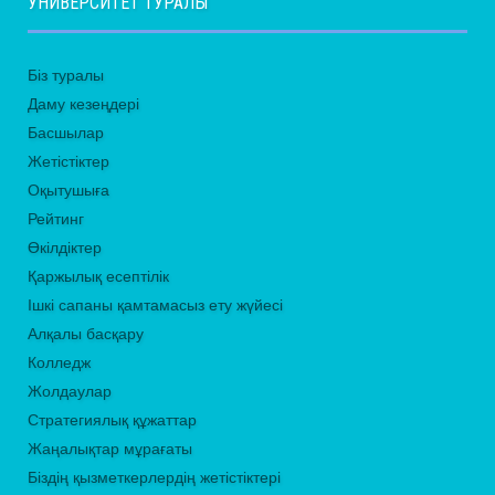
УНИВЕРСИТЕТ ТУРАЛЫ
Біз туралы
Даму кезеңдері
Басшылар
Жетістіктер
Оқытушыға
Рейтинг
Өкілдіктер
Қаржылық есептілік
Ішкі сапаны қамтамасыз ету жүйесі
Алқалы басқару
Колледж
Жолдаулар
Стратегиялық құжаттар
Жаңалықтар мұрағаты
Біздің қызметкерлердің жетістіктері