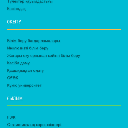
Түлектер қауымдастығы
Кәсіподақ
ОҚЫТУ
Білім беру бағдарламалары
Инклюзивті білім беру
Жоғары оқу орнынан кейінгі білім беру
Кәсіби даму
Қашықтықтан оқыту
ОҒӨК
Күміс университет
ҒЫЛЫМ
ҒЗЖ
Статистикалық көрсеткіштері