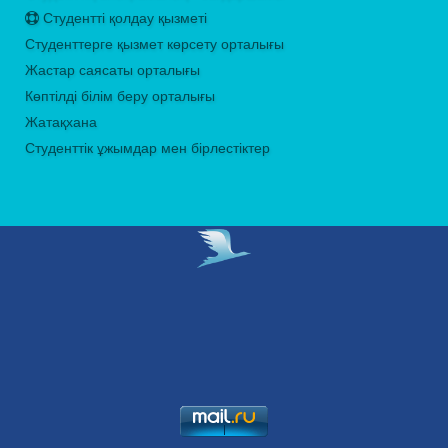
Студентті қолдау қызметі
Студенттерге қызмет көрсету орталығы
Жастар саясаты орталығы
Көптілді білім беру орталығы
Жатақхана
Студенттік ұжымдар мен бірлестіктер