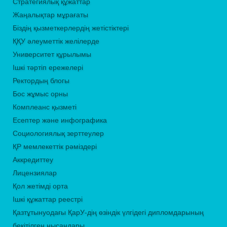
Стратегиялық құжаттар
Жаңалықтар мұрағаты
Біздің қызметкерлердің жетістіктері
ҚҚУ әлеуметтік желілерде
Университет құрылымы
Ішкі тәртіп ережелері
Ректордың блогы
Бос жұмыс орны
Комплеанс қызметі
Есептер және инфографика
Социологиялық зерттеулер
ҚР мемлекеттік рәміздері
Аккредиттеу
Лицензиялар
Қол жетімді орта
Ішкі құжаттар реестрі
Қазтұтынуодағы ҚарУ-дің өзіндік үлгідегі дипломдарының
бекітілген нысандары