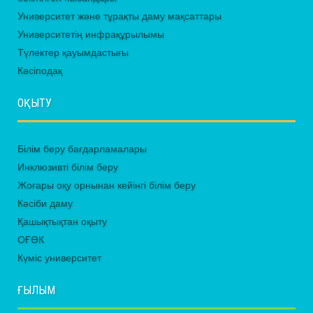
Университет және тұрақты даму мақсаттары
Университетің инфрақұрылымы
Түлектер қауымдастығы
Кәсіподақ
ОҚЫТУ
Білім беру бағдарламалары
Инклюзивті білім беру
Жоғары оқу орнынан кейінгі білім беру
Кәсіби даму
Қашықтықтан оқыту
ОҒӨК
Күміс университет
ҒЫЛЫМ