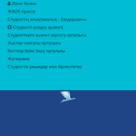
Жеке бөлме
ЖАОК тіркелу
Студенттің анықтамалық - бағдаршамы
Студентті қолдау қызметі
Студенттерге қызмет көрсету орталығы
Жастар саясаты орталығы
Көптілді білім беру орталығы
Жатақхана
Студенттік ұжымдар мен бірлестіктер