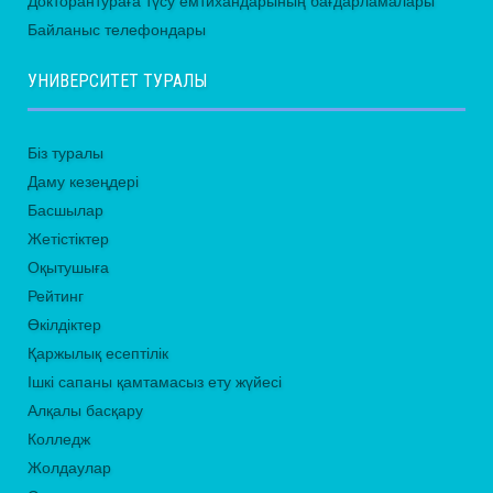
Докторантураға түсу емтихандарының бағдарламалары
Байланыс телефондары
УНИВЕРСИТЕТ ТУРАЛЫ
Біз туралы
Даму кезеңдері
Басшылар
Жетістіктер
Оқытушыға
Рейтинг
Өкілдіктер
Қаржылық есептілік
Ішкі сапаны қамтамасыз ету жүйесі
Алқалы басқару
Колледж
Жолдаулар