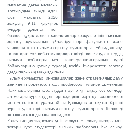
қызметіне деген ынтасын
арттырудың тиімді әдісі.
Осы мақсатта 2020
жылдың 9-11 қыркүйек
күндері деканат пен
бизнес, құқық және технологиялар факультетінің ғылыми-
зерттеу жұмысының үйлестірушілері факультетте және
университетте ғылыми-зерттеу жұмыстарын ұйымдастыру,
талаптарға сай веб-семинарлар өткізді. және студенттердің
ғылыми жобалары мен конференцияларының түрлі
байқауларына қатысу түрлері, кәсіби іс-әрекеттегі зерттеу
дағдыларының маңыздылығы.
Ғылыми жұмыстар, инновациялар және стратегиялық даму
жөніндегі проректор, э.ғ.д., профессор Гүлмира Ермекқызы
Накипова бірінші курс студенттеріне құттықтау сөз сөйледі,
ал жоғары курс студенттері өздерінің зерттеу тәжірибелері
мен жетістіктері туралы айтты. Қашықтықтан оқитын бірінші
курс студенттері ғылыми-зерттеу жұмыстарына белсенді
қатыса алатындығына сенімдіміз.
Консультациялық көмек үшін факультет оқытушылары мен
жоғары курс студенттері ғылыми жобаларды іске асыру,