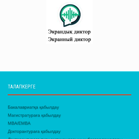
ТАЛАПКЕРГЕ
Бакалавриатқа қабылдау
Магистратураға қабылдау
MBA/EMBA
Докторантураға қабылдау