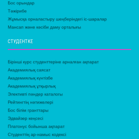
Бос орындар
Тәжірибе
Жұмысқа орналастыру шеңберіндегі іс-шаралар
Мансап және кәсіби даму орталығы
СТУДЕНТКЕ
Бірінші курс студенттеріне арналған ақпарат
Академиялық саясат
Академиялық күнтізбе
Академиялық ұтқырлық
Элективті пәндер каталогы
Рейтингтің нәтижелері
Бос білім гранттары
Эдвайзер кеңсесі
Платонус бойынша ақпарат
Студенттің ар-намыс кодексі