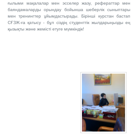
ғылыми мақалалар мен эсселер жазу, рефераттар мен
баяндамаларды орындау бойынша шеберлік сыныптары
мен тренингтер ұйымдастырады. Бірінші курстан бастап
СҒЗЖ-ға қатысу - бұл сіздің студенттік жылдарыңызды ең
қызықты және жемісті етуге мүмкіндік!