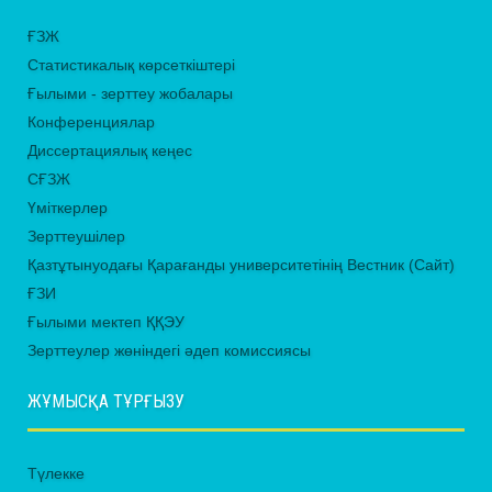
ҒЗЖ
Статистикалық көрсеткіштері
Ғылыми - зерттеу жобалары
Конференциялар
Диссертациялық кеңес
СҒЗЖ
Үміткерлер
Зерттеушілер
Қазтұтынуодағы Қарағанды университетінің Вестник (Сайт)
ҒЗИ
Ғылыми мектеп ҚҚЭУ
Зерттеулер жөніндегі әдеп комиссиясы
ЖҰМЫСҚА ТҰРҒЫЗУ
Түлекке