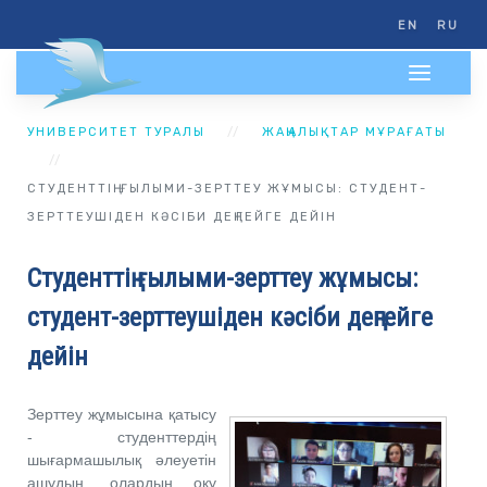
EN
RU
УНИВЕРСИТЕТ ТУРАЛЫ
ЖАҢАЛЫҚТАР МҰРАҒАТЫ
СТУДЕНТТІҢ ҒЫЛЫМИ-ЗЕРТТЕУ ЖҰМЫСЫ: СТУДЕНТ-
ЗЕРТТЕУШІДЕН КӘСІБИ ДЕҢГЕЙГЕ ДЕЙІН
Студенттің ғылыми-зерттеу жұмысы:
студент-зерттеушіден кәсіби деңгейге
дейін
Зерттеу жұмысына қатысу
- студенттердің
шығармашылық әлеуетін
ашудың, олардың оқу