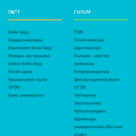
ОҚЫТУ
ҒЫЛЫМ
Білім беру
ҒЗЖ
бағдарламалары
Статистикалық
Инклюзивті білім беру
көрсеткіштері
Жоғары оқу орнынан
Ғылыми - зерттеу
кейінгі білім беру
жобалары
Кәсіби даму
Конференциялар
Қашықтықтан оқыту
Диссертациялық кеңес
ОҒӨК
СҒЗЖ
Күміс университет
Үміткерлер
Зерттеушілер
Қазтұтынуодағы
Қарағанды
университетінің Вестник
(Сайт)