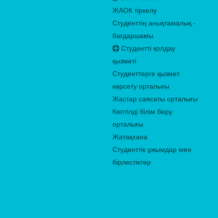
ЖАОК тіркелу
Студенттің анықтамалық -
бағдаршамы
Студентті қолдау
қызметі
Студенттерге қызмет
көрсету орталығы
Жастар саясаты орталығы
Көптілді білім беру
орталығы
Жатақхана
Студенттік ұжымдар мен
бірлестіктер