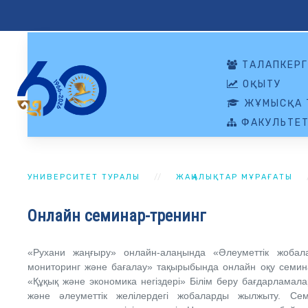
ТАЛАПКЕРГ
ОҚЫТУ
ЖҰМЫСҚА 
ФАКУЛЬТЕТ
УНИВЕРСИТЕТ ТУРАЛЫ
ЖАҢАЛЫҚТАР МҰРАҒАТЫ
Онлайн семинар-тренинг
«Рухани жаңғыру» онлайн-алаңында «Әлеуметтік жобал
мониторинг және бағалау» тақырыбында онлайн оқу семин
«Құқық және экономика негіздері» Білім беру бағдарламала
және әлеуметтік желілердегі жобаларды жылжыту. Се