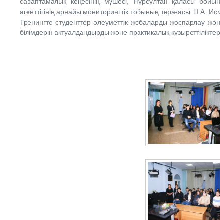
сараптамалық кеңесінің мүшесі, Нұрсұлтан қаласы бойы
агенттігінің арнайы мониторингтік тобының төрағасы Ш.А. Исм
Тренингте студенттер әлеуметтік жобаларды жоспарлау жә
білімдерін актуалдандырды және практикалық құзыреттілікте