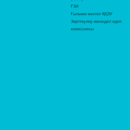
ҒЗИ
Ғылыми мектеп ҚҚЭУ
Зерттеулер жөніндегі әдеп
комиссиясы