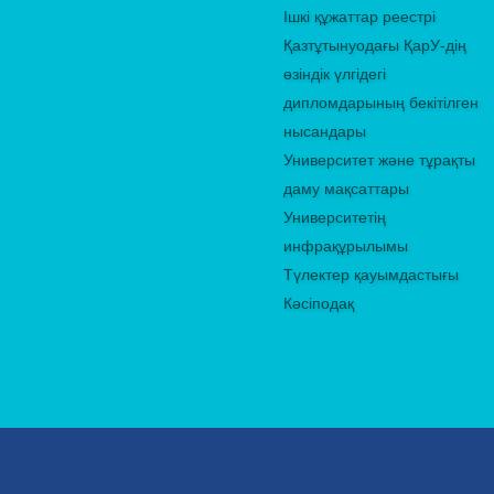
Ішкі құжаттар реестрі
Қазтұтынуодағы ҚарУ-дің
өзіндік үлгідегі
дипломдарының бекітілген
нысандары
Университет және тұрақты
даму мақсаттары
Университетің
инфрақұрылымы
Түлектер қауымдастығы
Кәсіподақ