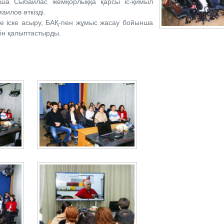
нша Сыбайлас жемқорлыққа қарсы іс-қимыл
аилов өткізді.
не іске асыру, БАҚ-пен жұмыс жасау бойынша
рін қалыптастырды.