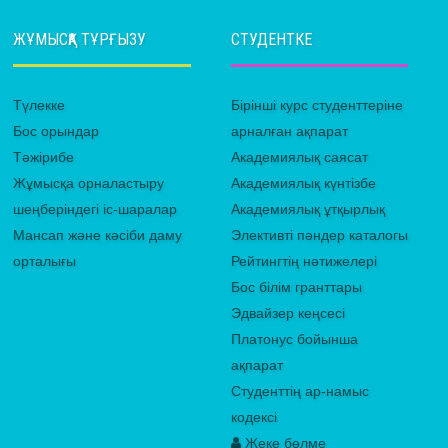
ЖҰМЫСҚА ТҰРҒЫЗУ
СТУДЕНТКЕ
Түлекке
Бірінші курс студенттеріне
Бос орындар
арналған ақпарат
Тәжірибе
Академиялық саясат
Жұмысқа орналастыру
Академиялық күнтізбе
шеңберіндегі іс-шаралар
Академиялық ұтқырлық
Мансап және кәсіби даму
Элективті пәндер каталогы
орталығы
Рейтингтің нәтижелері
Бос білім гранттары
Эдвайзер кеңсесі
Платонус бойынша
ақпарат
Студенттің ар-намыс
кодексі
Жеке бөлме