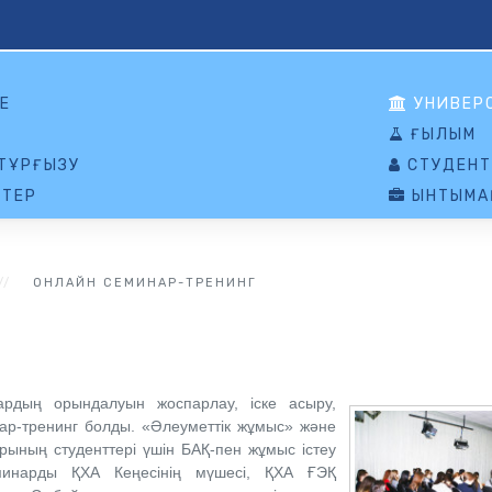
Е
УНИВЕР
ҒЫЛЫМ
ТҰРҒЫЗУ
СТУДЕНТ
ТЕР
ЫНТЫМА
ОНЛАЙН СЕМИНАР-ТРЕНИНГ
ардың орындалуын жоспарлау, іске асыру,
ар-тренинг болды. «Әлеуметтік жұмыс» және
рының студенттері үшін БАҚ-пен жұмыс істеу
минарды ҚХА Кеңесінің мүшесі, ҚХА ҒЭҚ