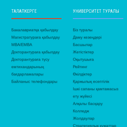
ТАЛАПКЕРГЕ
УНИВЕРСИТЕТ ТУРАЛЫ
Бакалавриатқа қабылдау
Біз туралы
Магистратураға қабылдау
Даму кезеңдері
MBA/EMBA
Басшылар
Докторантураға қабылдау
Жетістіктер
Докторантураға түсу
Оқытушыға
емтихандарының
Рейтинг
бағдарламалары
Өкілдіктер
Байланыс телефондары
Қаржылық есептілік
Ішкі сапаны қамтамасыз
ету жүйесі
Алқалы басқару
Колледж
Жолдаулар
Стратегиялық құжаттар