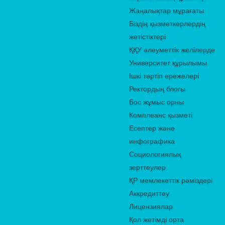
Жаңалықтар мұрағаты
Біздің қызметкерлердің
жетістіктері
ҚҚУ әлеуметтік желілерде
Университет құрылымы
Ішкі тәртіп ережелері
Ректордың блогы
Бос жұмыс орны
Комплеанс қызметі
Есептер және
инфографика
Социологиялық
зерттеулер
ҚР мемлекеттік рәміздері
Аккредиттеу
Лицензиялар
Қол жетімді орта