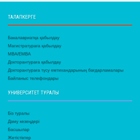
ТАЛАПКЕРГЕ
Бакалавриатқа қабылдау
Магистратураға қабылдау
MBA/EMBA
Докторантураға қабылдау
Докторантураға түсу емтихандарының бағдарламалары
Байланыс телефондары
УНИВЕРСИТЕТ ТУРАЛЫ
Біз туралы
Даму кезеңдері
Басшылар
Жетістіктер