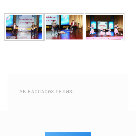
ҰБ БАСПАСӨЗ РЕЛИЗІ