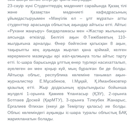
23-сәуір күні Студенттердің мәдениет сарайында Қазақ тілі
және Қазақстан мәдениеті кафедрасының
ұйымдастыруымен «Мәңгілік ел – ұлт мұраты» атты
студенттер арасында облыстық ақындар айтысы өтті. Айтыс
«Рухани жаңғыру» бағдарламасы мен «Жастар жылының»
аясында өткізілді. Белгілі ақын Ә.Тәжібаевтың 110-
жылдығына арналды. Өнер бәйгесіне қатысқан 8 ақын,
тақырыпты кең ауқымда жырлап қана қоймай, келген
көрерменге мазмұнды әрі әзіл-қалжыңға толы айтыс тарту
етті. Іс-шара барысында ұлттық өнер түрлері насихатталып,
әуелеген ән мен қоңыр күй, мың бұралған би де болды.
Айтысқа облыс, республика көлеміне танымал ақын-
журналистер Е.Мұсабеков, І.Мұқай, Қ.Иманбековтер
қазылық етті. Жыр додасының қорытындысы бойынша
жүлделі 1-орынға Қамиев Ұланғасыр (ҚЭУ), 2-орынға
Ботпаев Доскей (ҚарМТУ), 3-орынға Тілеубек Жанарыс,
Ерғалиев Әлихан (екеуі де Теміртау қаласы) ие болды.
Облыс көлеміндегі ауқымды іс-шара туралы облыстық БАҚ
жарияланатын болады.