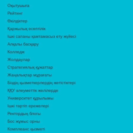
Оқытушыға
Рейтинг
Өкілдіктер
Қаржылық есептілік
Ішкі сапаны қамтамасыз ету жүйесі
Алқалы басқару
Колледж
Жолдаулар
Стратегиялық құжаттар
Жаңалықтар мұрағаты
Біздің қызметкерлердің жетістіктері
ҚҚУ әлеуметтік желілерде
Университет құрылымы
Ішкі тәртіп ережелері
Ректордың блогы
Бос жұмыс орны
Комплеанс қызметі