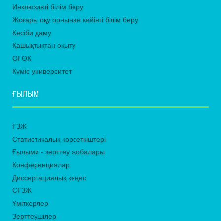
Инклюзивті білім беру
Жоғары оқу орнынан кейінгі білім беру
Кәсіби даму
Қашықтықтан оқыту
ОҒӨК
Күміс университет
ҒЫЛЫМ
ҒЗЖ
Статистикалық көрсеткіштері
Ғылыми - зерттеу жобалары
Конференциялар
Диссертациялық кеңес
СҒЗЖ
Үміткерлер
Зерттеушілер