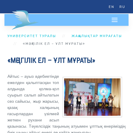
EN
RU
УНИВЕРСИТЕТ ТУРАЛЫ
ЖАҢАЛЫҚТАР МҰРАҒАТЫ
«МӘҢГІЛІК ЕЛ – ҰЛТ МҰРАТЫ»
«МӘҢГІЛІК ЕЛ – ҰЛТ МҰРАТЫ»
Айтыс – ауыз әдебиетінде
ежелден қалыптасқан топ
алдында қолма-қол
суырып салып айтылатын
сөз сайысы, жыр жарысы,
қазақ халқының
ғасырлардан үзілмей
жеткен рухани асыл
қазынасы. Тәуелсіздік таңының атуымен ұлттық өнеріміздің
биік шыңы айтыс өнері де қайта жаңғырды.