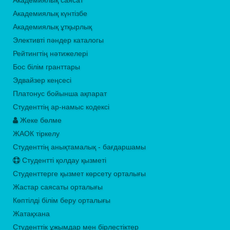
Академиялық саясат
Академиялық күнтізбе
Академиялық ұтқырлық
Элективті пәндер каталогы
Рейтингтің нәтижелері
Бос білім гранттары
Эдвайзер кеңсесі
Платонус бойынша ақпарат
Студенттің ар-намыс кодексі
Жеке бөлме
ЖАОК тіркелу
Студенттің анықтамалық - бағдаршамы
Студентті қолдау қызметі
Студенттерге қызмет көрсету орталығы
Жастар саясаты орталығы
Көптілді білім беру орталығы
Жатақхана
Студенттік ұжымдар мен бірлестіктер