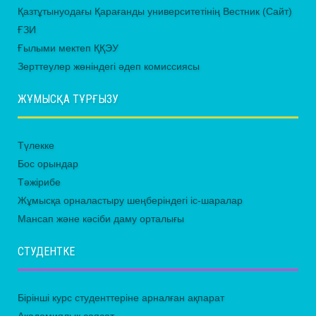
Қазтұтынуодағы Қарағанды университетінің Вестник (Сайт)
ҒЗИ
Ғылыми мектеп ҚҚЭУ
Зерттеулер жөніндегі әдеп комиссиясы
ЖҰМЫСҚА ТҰРҒЫЗУ
Түлекке
Бос орындар
Тәжірибе
Жұмысқа орналастыру шеңберіндегі іс-шаралар
Мансап және кәсіби даму орталығы
СТУДЕНТКЕ
Бірінші курс студенттеріне арналған ақпарат