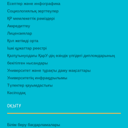
Есептер және инфографика
Социологиялық зерттеулер
ҚР мемлекеттік рәміздері
Аккредиттеу
Лицензиялар
Қол жетімді орта
Ішкі құжаттар реестрі
Қазтұтынуодағы ҚарУ-дің өзіндік үлгідегі дипломдарының
бекітілген нысандары
Университет және тұрақты даму мақсаттары
Университетің инфрақұрылымы
Түлектер қауымдастығы
Кәсіподақ
ОҚЫТУ
Білім беру бағдарламалары