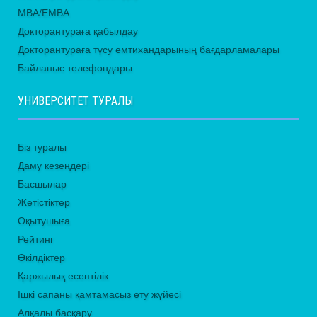
MBA/EMBA
Докторантураға қабылдау
Докторантураға түсу емтихандарының бағдарламалары
Байланыс телефондары
УНИВЕРСИТЕТ ТУРАЛЫ
Біз туралы
Даму кезеңдері
Басшылар
Жетістіктер
Оқытушыға
Рейтинг
Өкілдіктер
Қаржылық есептілік
Ішкі сапаны қамтамасыз ету жүйесі
Алқалы басқару