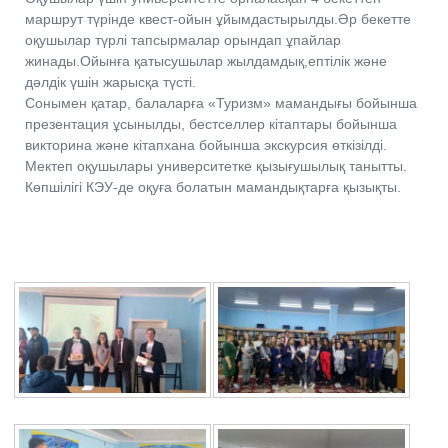
маршрут түрінде квест-ойын ұйымдастырылды.Әр бекетте
оқушылар түрлі тапсырмалар орындап ұпайлар
жинады.Ойынға қатысушылар жылдамдық,ептілік және
дәлдік үшін жарысқа түсті.
Сонымен қатар, балаларға «Туризм» мамандығы бойынша
презентация ұсынылды, бестселлер кітаптары бойынша
викторина және кітапхана бойынша экскурсия өткізілді.
Мектеп оқушылары университетке қызығушылық танытты.
Көпшілігі КЭУ-де оқуға болатын мамандықтарға қызықты.