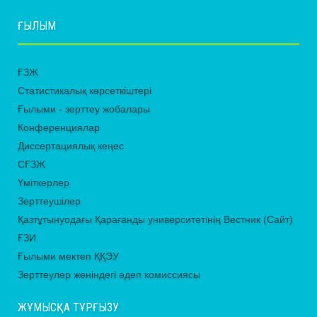
ҒЫЛЫМ
ҒЗЖ
Статистикалық көрсеткіштері
Ғылыми - зерттеу жобалары
Конференциялар
Диссертациялық кеңес
СҒЗЖ
Үміткерлер
Зерттеушілер
Қазтұтынуодағы Қарағанды университетінің Вестник (Сайт)
ҒЗИ
Ғылыми мектеп ҚҚЭУ
Зерттеулер жөніндегі әдеп комиссиясы
ЖҰМЫСҚА ТҰРҒЫЗУ