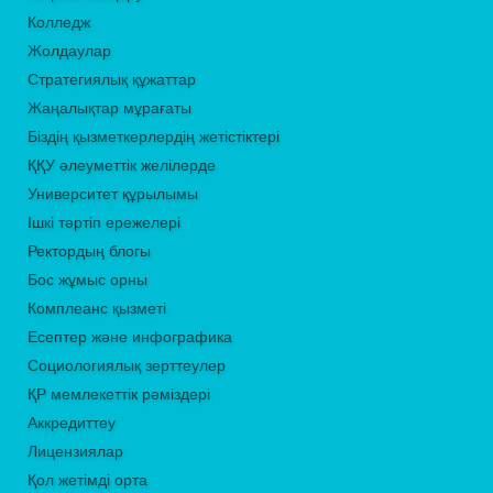
Колледж
Жолдаулар
Стратегиялық құжаттар
Жаңалықтар мұрағаты
Біздің қызметкерлердің жетістіктері
ҚҚУ әлеуметтік желілерде
Университет құрылымы
Ішкі тәртіп ережелері
Ректордың блогы
Бос жұмыс орны
Комплеанс қызметі
Есептер және инфографика
Социологиялық зерттеулер
ҚР мемлекеттік рәміздері
Аккредиттеу
Лицензиялар
Қол жетімді орта