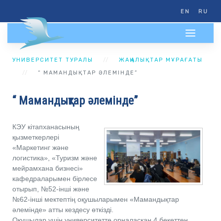
EN
RU
УНИВЕРСИТЕТ ТУРАЛЫ
ЖАҢАЛЫҚТАР МҰРАҒАТЫ
“ МАМАНДЫҚТАР ӘЛЕМІНДЕ”
“ Мамандықтар әлемінде”
КЭУ кітапханасының
қызметкерлері
«Маркетинг және
логистика», «Туризм және
мейрамхана бизнесі»
кафедраларымен бірлесе
отырып, №52-інші және
№62-інші мектептің оқушыларымен «Мамандықтар
әлемінде» атты кездесу өткізді.
Оқушылар үшін университетте орналасқан 4 бекеттен