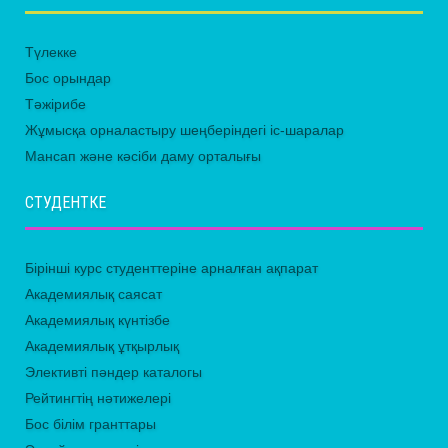
Түлекке
Бос орындар
Тәжірибе
Жұмысқа орналастыру шеңберіндегі іс-шаралар
Мансап және кәсіби даму орталығы
СТУДЕНТКЕ
Бірінші курс студенттеріне арналған ақпарат
Академиялық саясат
Академиялық күнтізбе
Академиялық ұтқырлық
Элективті пәндер каталогы
Рейтингтің нәтижелері
Бос білім гранттары