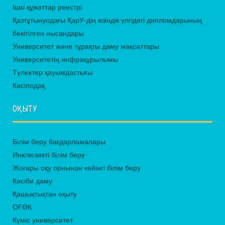
Ішкі құжаттар реестрі
Қазтұтынуодағы ҚарУ-дің өзіндік үлгідегі дипломдарының
бекітілген нысандары
Университет және тұрақты даму мақсаттары
Университетің инфрақұрылымы
Түлектер қауымдастығы
Кәсіподақ
ОҚЫТУ
Білім беру бағдарламалары
Инклюзивті білім беру
Жоғары оқу орнынан кейінгі білім беру
Кәсіби даму
Қашықтықтан оқыту
ОҒӨК
Күміс университет