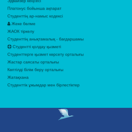
Эдвайзер кеңсесі
Платонус бойынша ақпарат
Студенттің ар-намыс кодексі
Жеке бөлме
ЖАОК тіркелу
Студенттің анықтамалық - бағдаршамы
Студентті қолдау қызметі
Студенттерге қызмет көрсету орталығы
Жастар саясаты орталығы
Көптілді білім беру орталығы
Жатақхана
Студенттік ұжымдар мен бірлестіктер