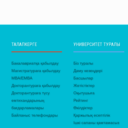
ТАЛАПКЕРГЕ
УНИВЕРСИТЕТ ТУРАЛЫ
Бакалавриатқа қабылдау
Біз туралы
Магистратураға қабылдау
Даму кезеңдері
MBA/EMBA
Басшылар
Докторантураға қабылдау
Жетістіктер
Докторантураға түсу
Оқытушыға
емтихандарының
Рейтинг
бағдарламалары
Өкілдіктер
Байланыс телефондары
Қаржылық есептілік
Ішкі сапаны қамтамасыз