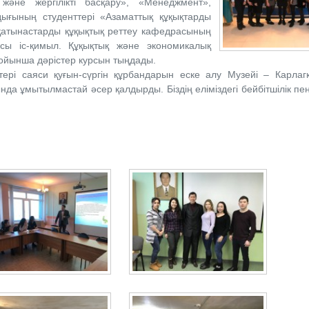
және жергілікті басқару», «Менеджмент»,
ығының студенттері «Азаматтық құқықтарды
 қатынастарды құқықтық реттеу кафедрасының
сы іс-қимыл. Құқықтық және экономикалық
і бойынша дәрістер курсын тыңдады.
ттері саяси қуғын-сүргін құрбандарын еске алу Музейі – Карлаг
да ұмытылмастай әсер қалдырды. Біздің еліміздегі бейбітшілік пе