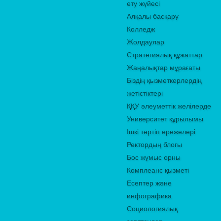
ету жүйесі
Алқалы басқару
Колледж
Жолдаулар
Стратегиялық құжаттар
Жаңалықтар мұрағаты
Біздің қызметкерлердің
жетістіктері
ҚҚУ әлеуметтік желілерде
Университет құрылымы
Ішкі тәртіп ережелері
Ректордың блогы
Бос жұмыс орны
Комплеанс қызметі
Есептер және
инфографика
Социологиялық