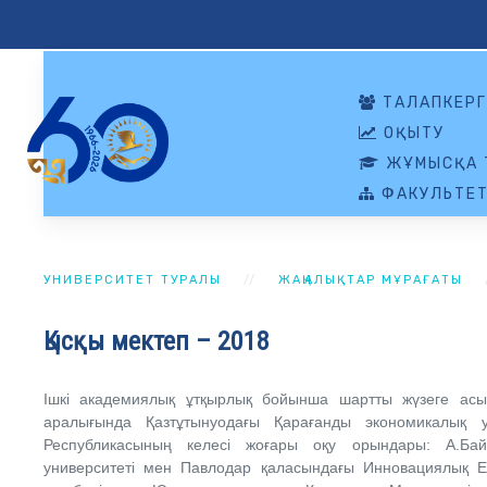
ТАЛАПКЕРГ
ОҚЫТУ
ЖҰМЫСҚА 
ФАКУЛЬТЕТ
УНИВЕРСИТЕТ ТУРАЛЫ
ЖАҢАЛЫҚТАР МҰРАҒАТЫ
Қысқы мектеп – 2018
Ішкі академиялық ұтқырлық бойынша шартты жүзеге ас
аралығында Қазтұтынуодағы Қарағанды экономикалық ун
Республикасының келесі жоғары оқу орындары: А.Бай
университеті мен Павлодар қаласындағы Инновациялық Еу