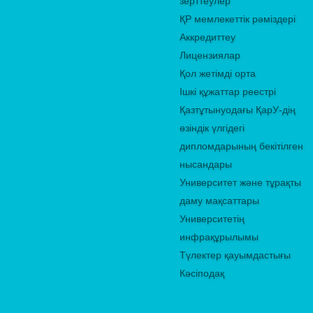
зерттеулер
ҚР мемлекеттік рәміздері
Аккредиттеу
Лицензиялар
Қол жетімді орта
Ішкі құжаттар реестрі
Қазтұтынуодағы ҚарУ-дің
өзіндік үлгідегі
дипломдарының бекітілген
нысандары
Университет және тұрақты
даму мақсаттары
Университетің
инфрақұрылымы
Түлектер қауымдастығы
Кәсіподақ