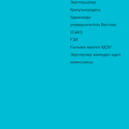
Зерттеушілер
Қазтұтынуодағы
Қарағанды
университетінің Вестник
(Сайт)
ҒЗИ
Ғылыми мектеп ҚҚЭУ
Зерттеулер жөніндегі әдеп
комиссиясы