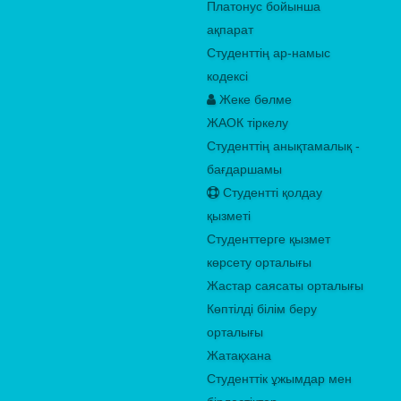
Платонус бойынша
ақпарат
Студенттің ар-намыс
кодексі
Жеке бөлме
ЖАОК тіркелу
Студенттің анықтамалық -
бағдаршамы
Студентті қолдау
қызметі
Студенттерге қызмет
көрсету орталығы
Жастар саясаты орталығы
Көптілді білім беру
орталығы
Жатақхана
Студенттік ұжымдар мен