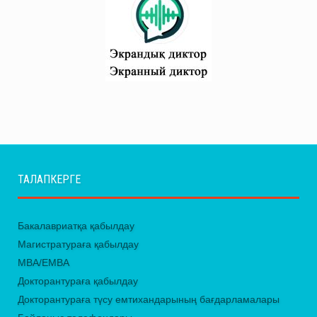
ТАЛАПКЕРГЕ
Бакалавриатқа қабылдау
Магистратураға қабылдау
MBA/EMBA
Докторантураға қабылдау
Докторантураға түсу емтихандарының бағдарламалары