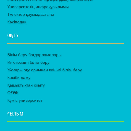
Университетің инфрақұрылымы
Түлектер қауымдастығы
Кәсіподақ
ОҚЫТУ
Білім беру бағдарламалары
Инклюзивті білім беру
Жоғары оқу орнынан кейінгі білім беру
Кәсіби даму
Қашықтықтан оқыту
ОҒӨК
Күміс университет
ҒЫЛЫМ