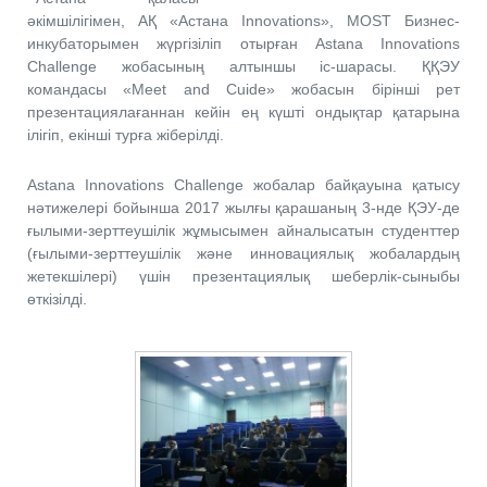
әкімшілігімен, АҚ «Астана Innovations», МОST Бизнес-
инкубаторымен жүргізіліп отырған Astana Innovations
Challenge жобасының алтыншы іс-шарасы. ҚҚЭУ
командасы «Meet and Cuidе» жобасын бірінші рет
презентациялағаннан кейін ең күшті ондықтар қатарына
ілігіп, екінші турға жіберілді.
Astana Innovations Challenge жобалар байқауына қатысу
нәтижелері бойынша 2017 жылғы қарашаның 3-нде ҚЭУ-де
ғылыми-зерттеушілік жұмысымен айналысатын студенттер
(ғылыми-зерттеушілік және инновациялық жобалардың
жетекшілері) үшін презентациялық шеберлік-сыныбы
өткізілді.