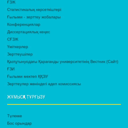
ҒЗЖ
Статистикалық көрсеткіштері
Ғылыми - зерттеу жобалары
Конференциялар
Диссертациялық кеңес
СҒЗЖ
Үміткерлер
Зерттеушілер
Қазтұтынуодағы Қарағанды университетінің Вестник (Сайт)
ҒЗИ
Ғылыми мектеп ҚҚЭУ
Зерттеулер жөніндегі әдеп комиссиясы
ЖҰМЫСҚА ТҰРҒЫЗУ
Түлекке
Бос орындар