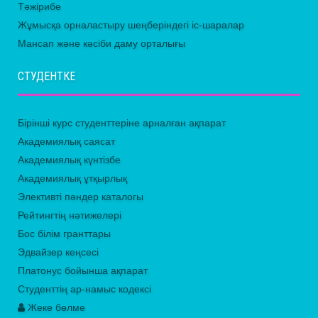
Тәжірибе
Жұмысқа орналастыру шеңберіндегі іс-шаралар
Мансап және кәсіби даму орталығы
СТУДЕНТКЕ
Бірінші курс студенттеріне арналған ақпарат
Академиялық саясат
Академиялық күнтізбе
Академиялық ұтқырлық
Элективті пәндер каталогы
Рейтингтің нәтижелері
Бос білім гранттары
Эдвайзер кеңсесі
Платонус бойынша ақпарат
Студенттің ар-намыс кодексі
Жеке бөлме