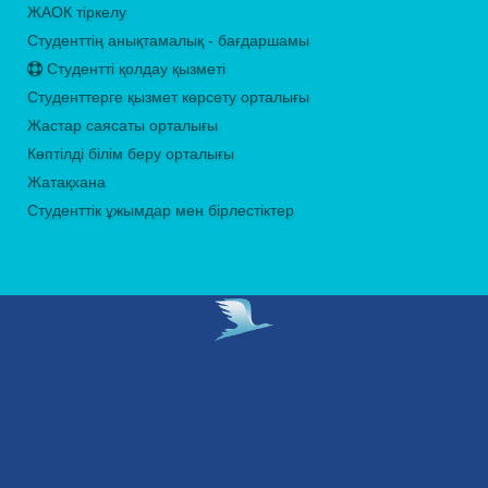
ЖАОК тіркелу
Студенттің анықтамалық - бағдаршамы
Студентті қолдау қызметі
Студенттерге қызмет көрсету орталығы
Жастар саясаты орталығы
Көптілді білім беру орталығы
Жатақхана
Студенттік ұжымдар мен бірлестіктер