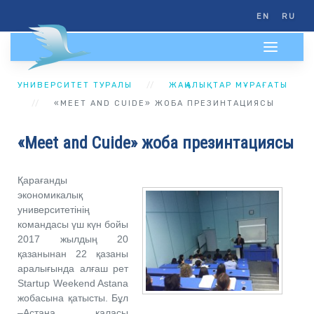
EN
RU
УНИВЕРСИТЕТ ТУРАЛЫ
ЖАҢАЛЫҚТАР МҰРАҒАТЫ
«MEET AND CUIDЕ» ЖОБА ПРЕЗИНТАЦИЯСЫ
«Meet and Cuidе» жоба презинтациясы
Қарағанды
экономикалық
университетінің
командасы үш күн бойы
2017 жылдың 20
қазанынан 22 қазаны
аралығында алғаш рет
Startup Weekend Astana
жобасына қатысты. Бұл
–Астана қаласы