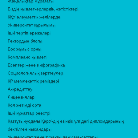
Жаңалықтар мұрағаты
Біздің қызметкерлердің жетістіктері
ҚҚУ әлеуметтік желілерде
Университет құрылымы
Ішкі тәртіп ережелері
Ректордың блогы
Бос жұмыс орны
Комплеанс қызметі
Есептер және инфографика
Социологиялық зерттеулер
ҚР мемлекеттік рәміздері
Аккредиттеу
Лицензиялар
Қол жетімді орта
Ішкі құжаттар реестрі
Қазтұтынуодағы ҚарУ-дің өзіндік үлгідегі дипломдарының
бекітілген нысандары
Университет және тұрақты даму мақсаттары