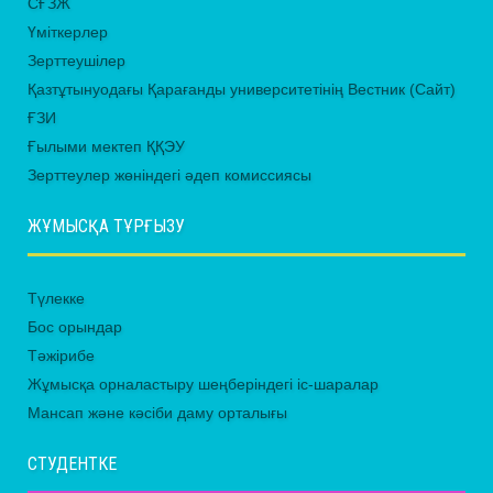
СҒЗЖ
Үміткерлер
Зерттеушілер
Қазтұтынуодағы Қарағанды университетінің Вестник (Сайт)
ҒЗИ
Ғылыми мектеп ҚҚЭУ
Зерттеулер жөніндегі әдеп комиссиясы
ЖҰМЫСҚА ТҰРҒЫЗУ
Түлекке
Бос орындар
Тәжірибе
Жұмысқа орналастыру шеңберіндегі іс-шаралар
Мансап және кәсіби даму орталығы
СТУДЕНТКЕ