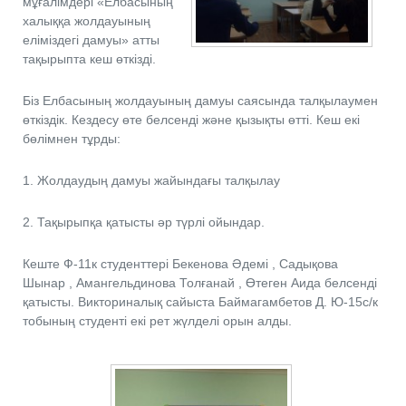
мұғалімдері «Елбасының
халыққа жолдауының
еліміздегі дамуы» атты
тақырыпта кеш өткізді.
Біз Елбасының жолдауының дамуы саясында талқылаумен
өткіздік. Кездесу өте белсенді және қызықты өтті. Кеш екі
бөлімнен тұрды:
1. Жолдаудың дамуы жайындағы талқылау
2. Тақырыпқа қатысты әр түрлі ойындар.
Кеште Ф-11к студенттері Бекенова Әдемі , Садықова
Шынар , Амангельдинова Толғанай , Өтеген Аида белсенді
қатысты. Викториналық сайыста Баймагамбетов Д. Ю-15с/к
тобының студенті екі рет жүлделі орын алды.