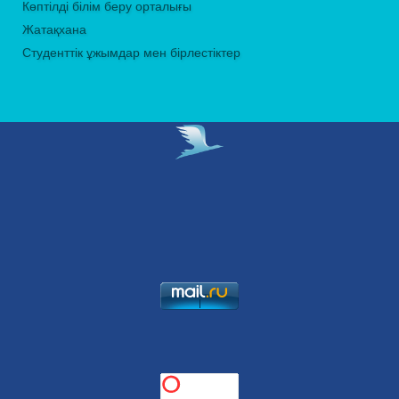
Көптілді білім беру орталығы
Жатақхана
Студенттік ұжымдар мен бірлестіктер