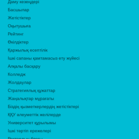
Даму кезеңдері
Басшылар
Жетістіктер
Оқытушыға
Рейтинг
Өкілдіктер
Қаржылық есептілік
Ішкі сапаны қамтамасыз ету жүйесі
Алқалы басқару
Колледж
Жолдаулар
Стратегиялық құжаттар
Жаңалықтар мұрағаты
Біздің қызметкерлердің жетістіктері
ҚҚУ әлеуметтік желілерде
Университет құрылымы
Ішкі тәртіп ережелері
Ректордың блогы