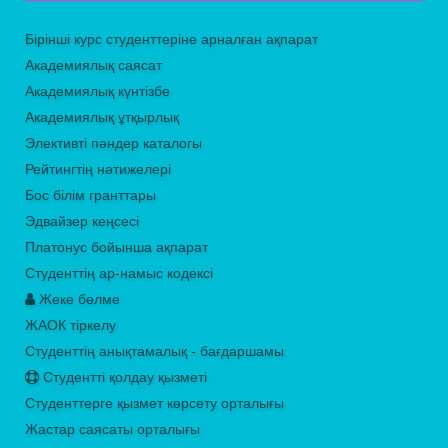
Бірінші курс студенттеріне арналған ақпарат
Академиялық саясат
Академиялық күнтізбе
Академиялық ұтқырлық
Элективті пәндер каталогы
Рейтингтің нәтижелері
Бос білім гранттары
Эдвайзер кеңсесі
Платонус бойынша ақпарат
Студенттің ар-намыс кодексі
Жеке бөлме
ЖАОК тіркелу
Студенттің анықтамалық - бағдаршамы
Студентті қолдау қызметі
Студенттерге қызмет көрсету орталығы
Жастар саясаты орталығы