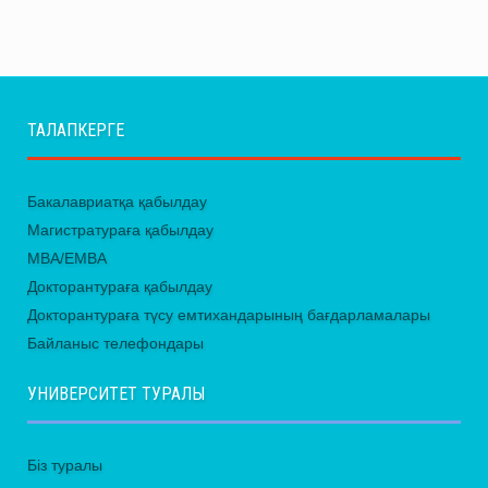
ТАЛАПКЕРГЕ
Бакалавриатқа қабылдау
Магистратураға қабылдау
MBA/EMBA
Докторантураға қабылдау
Докторантураға түсу емтихандарының бағдарламалары
Байланыс телефондары
УНИВЕРСИТЕТ ТУРАЛЫ
Біз туралы