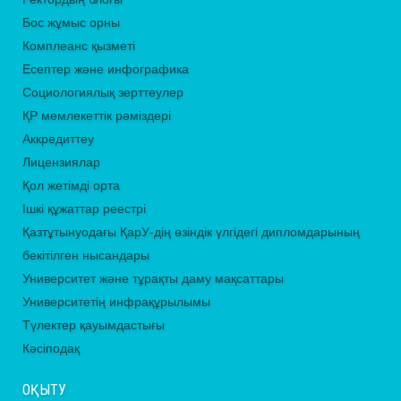
Бос жұмыс орны
Комплеанс қызметі
Есептер және инфографика
Социологиялық зерттеулер
ҚР мемлекеттік рәміздері
Аккредиттеу
Лицензиялар
Қол жетімді орта
Ішкі құжаттар реестрі
Қазтұтынуодағы ҚарУ-дің өзіндік үлгідегі дипломдарының
бекітілген нысандары
Университет және тұрақты даму мақсаттары
Университетің инфрақұрылымы
Түлектер қауымдастығы
Кәсіподақ
ОҚЫТУ