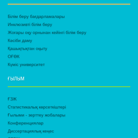
Білім беру бағдарламалары
Инклюзивті білім беру
Жоғары оқу орнынан кейінгі білім беру
Кәсіби даму
Қашықтықтан оқыту
ОҒӨК
Күміс университет
ҒЫЛЫМ
ҒЗЖ
Статистикалық көрсеткіштері
Ғылыми - зерттеу жобалары
Конференциялар
Диссертациялық кеңес