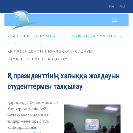
EN
RU
УНИВЕРСИТЕТ ТУРАЛЫ
ЖАҢАЛЫҚТАР МҰРАҒАТЫ
ҚР ПРЕЗИДЕНТТІНІҢ ХАЛЫҚҚА ЖОЛДАУЫН
СТУДЕНТТЕРМЕН ТАЛҚЫЛАУ
ҚР президенттінің халыққа жолдауын
студенттермен талқылау
Қарағанды Экономикалық
Университетінің №3
жатақханасында шет
тілдер және орыс тілі
кафедрасының