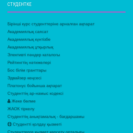
СТУДЕНТКЕ
Бірінші курс студенттеріне арналған ақпарат
Академиялық саясат
Академиялық күнтізбе
Академиялық ұтқырлық
Элективті пәндер каталогы
Рейтингтің нәтижелері
Бос білім гранттары
Эдвайзер кеңсесі
Платонус бойынша ақпарат
Студенттің ар-намыс кодексі
Жеке бөлме
ЖАОК тіркелу
Студенттің анықтамалық - бағдаршамы
Студентті қолдау қызметі
Студенттерге қызмет көрсету орталығы