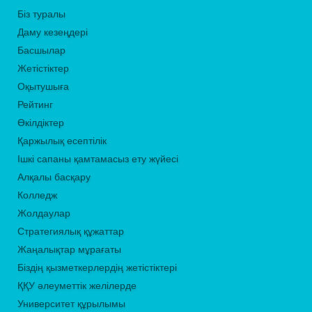
Біз туралы
Даму кезеңдері
Басшылар
Жетістіктер
Оқытушыға
Рейтинг
Өкілдіктер
Қаржылық есептілік
Ішкі сапаны қамтамасыз ету жүйесі
Алқалы басқару
Колледж
Жолдаулар
Стратегиялық құжаттар
Жаңалықтар мұрағаты
Біздің қызметкерлердің жетістіктері
ҚҚУ әлеуметтік желілерде
Университет құрылымы