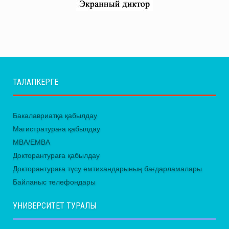
ТАЛАПКЕРГЕ
Бакалавриатқа қабылдау
Магистратураға қабылдау
MBA/EMBA
Докторантураға қабылдау
Докторантураға түсу емтихандарының бағдарламалары
Байланыс телефондары
УНИВЕРСИТЕТ ТУРАЛЫ