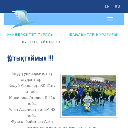
EN
RU
УНИВЕРСИТЕТ ТУРАЛЫ
ЖАҢАЛЫҚТАР МҰРАҒАТЫ
ҚҰТТЫҚТАЙМЫЗ !!!
Құттықтаймыз !!!
Біздің университеттің
студенттері:
Кнауб Арнольд,. ХҚ-21в /
о тобы
Мадияров Агедил, Қ-41к
тобы
Алин Асылжан, гр. ЕА-42
тобы
Футзал бойынша Азия
чемпионатының қола жүлдегері атанды