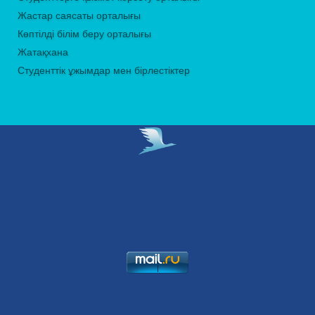
Жастар саясаты орталығы
Көптілді білім беру орталығы
Жатақхана
Студенттік ұжымдар мен бірлестіктер